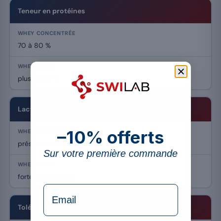
Teneur en protéines
70 à 80 %
plus de 90 %
Lactose et graisses
–10% offerts
présents en faible quantité
Sur votre première commande
fortement réduits
formulaire Email
Tolérance digestive