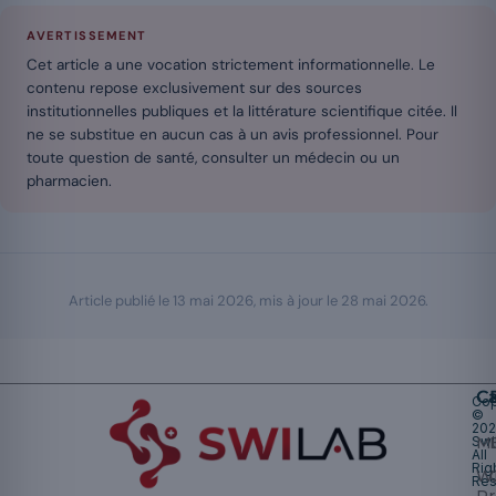
AVERTISSEMENT
Cet article a une vocation strictement informationnelle. Le
contenu repose exclusivement sur des sources
institutionnelles publiques et la littérature scientifique citée. Il
ne se substitue en aucun cas à un avis professionnel. Pour
toute question de santé, consulter un médecin ou un
pharmacien.
Article publié le
13 mai 2026
, mis à jour le
28 mai 2026
.
Ca
Cop
©
20
Swi
Mu
All
Rig
W
Res