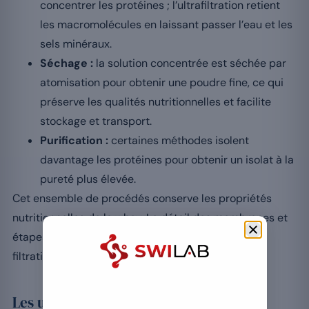
concentrer les protéines ; l’ultrafiltration retient
les macromolécules en laissant passer l’eau et les
sels minéraux.
Séchage :
la solution concentrée est séchée par
atomisation pour obtenir une poudre fine, ce qui
préserve les qualités nutritionnelles et facilite
stockage et transport.
Purification :
certaines méthodes isolent
davantage les protéines pour obtenir un isolat à la
pureté plus élevée.
Cet ensemble de procédés conserve les propriétés
nutritionnelles de la whey. Le détail des membranes et
étapes est exposé dans l’article sur les étapes de
filtration de la whey.
Les utilisations de la whey en nutrition