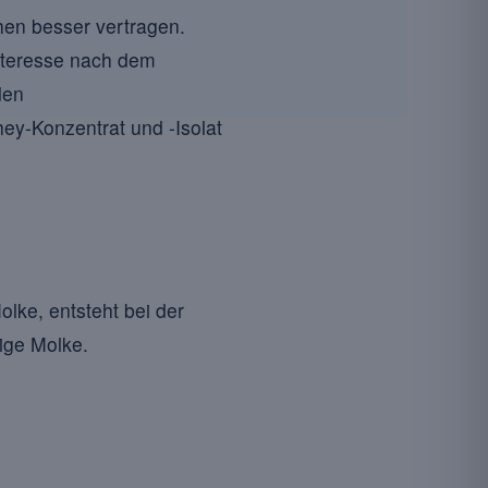
hen besser vertragen.
nteresse nach dem
den
ey-Konzentrat und -Isolat
lke, entsteht bei der
sige Molke.