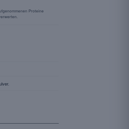
 aufgenommenen Proteine
verwerten.
lver.