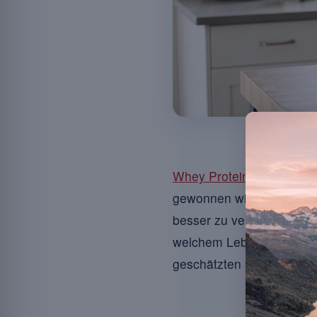
Die Milc
Whey Protein
ist ein bel
gewonnen wird. Sich für 
besser zu verstehen. Die
welchem Lebensmittel es
geschätzten Begleiter fü