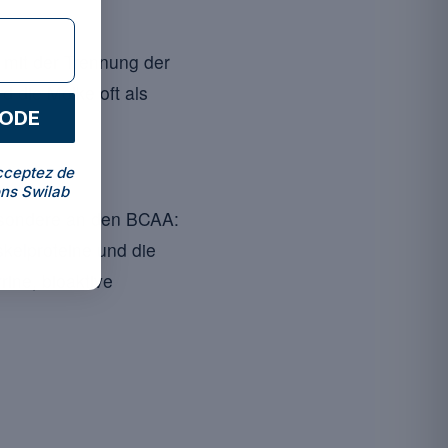
 mit der Trennung der
d die Molke oft als
CODE
cceptez de
ns Swilab
esondere an den BCAA:
skelproteine und die
ine, bioaktive