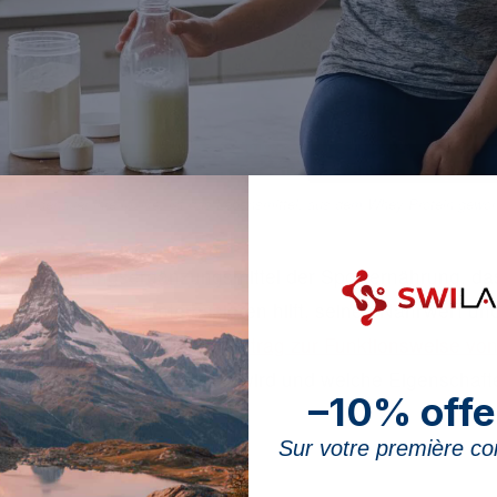
h, und genauer ihre Molke, ist das Lebensmittel, aus dem Whey Protein gewon
iebtes Nahrungsergänzungsmittel der Sporternährung, da
seine Herkunft zu interessieren hilft, seinen Nährwert 
se Seite ergänzt unseren
Beitrag zur Funktionsweise v
 stammt, wie es gewonnen wird und welche Eigenschaft
–10% offe
r den Sport machen.
Sur votre première 