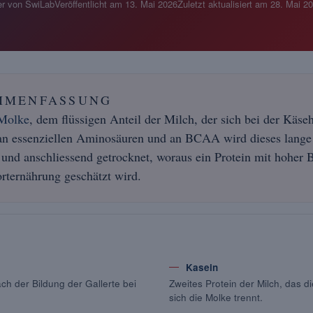
r von SwiLab
Veröffentlicht am
13. Mai 2026
Zuletzt aktualisiert am
28. Mai 2
MMENFASSUNG
Molke
, dem flüssigen Anteil der Milch, der sich bei der Käse
 an essenziellen Aminosäuren und an BCAA wird dieses lange 
 und anschliessend getrocknet, woraus ein Protein mit hoher 
orternährung geschätzt wird.
Kasein
ach der Bildung der Gallerte bei
Zweites Protein der Milch, das di
.
sich die Molke trennt.