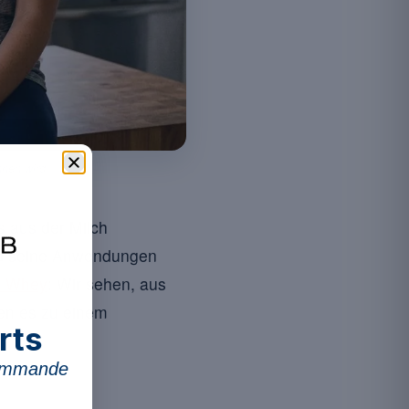
nen wird.
s aus der Milch
und seine Anwendungen
on Whey
: Wir sehen, aus
en es zu einem
rts
commande