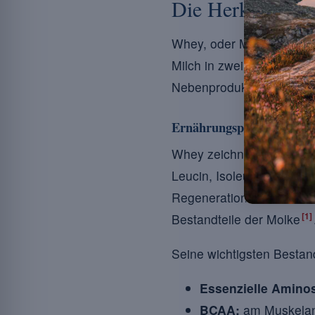
Die Herkunft v
Whey, oder Molkenprotein
Milch in zwei Bestandteile
Nebenprodukt betrachtet, 
Ernährungsphysiologisch
Whey zeichnet sich durc
Leucin, Isoleucin und Val
Regeneration nach der Be
[1]
Bestandteile der Molke
Seine wichtigsten Bestand
Essenzielle Amino
BCAA:
am Muskelana