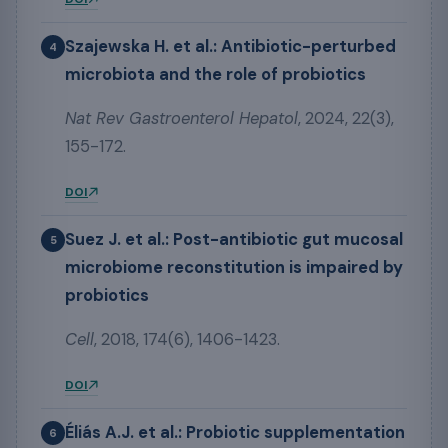
Szajewska H. et al.: Antibiotic-perturbed
4
microbiota and the role of probiotics
Nat Rev Gastroenterol Hepatol
, 2024, 22(3),
155-172.
DOI
Suez J. et al.: Post-antibiotic gut mucosal
5
microbiome reconstitution is impaired by
probiotics
Cell
, 2018, 174(6), 1406-1423.
DOI
Éliás A.J. et al.: Probiotic supplementation
6