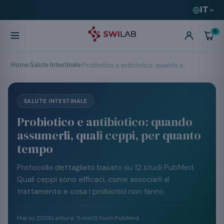
IT
0
Home
Salute Intestinale
›
›
Probiotico e antibiotico: quando assumerli, quali ceppi, per quanto tempo
SALUTE INTESTINALE
Probiotico e antibiotico: quando
assumerli, quali ceppi, per quanto
tempo
Protocollo dettagliato basato su 12 studi PubMed.
Quali ceppi sono efficaci, come associarli al
trattamento e cosa i probiotici non fanno.
Marzo 2026
Lettura: 11 min
12 fonti PubMed