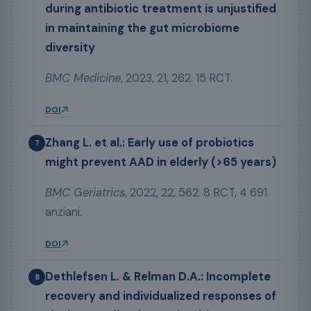
during antibiotic treatment is unjustified
in maintaining the gut microbiome
diversity
BMC Medicine
, 2023, 21, 262. 15 RCT.
DOI
Zhang L. et al.: Early use of probiotics
7
might prevent AAD in elderly (>65 years)
BMC Geriatrics
, 2022, 22, 562. 8 RCT, 4 691
anziani.
DOI
Dethlefsen L. & Relman D.A.: Incomplete
8
recovery and individualized responses of