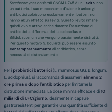
Saccharomyces boulardii
CNCM I-745 è un
lievito
, non
un batterio. Il suo meccanismo d'azione è unico: gli
antibiotici colpiscono esclusivamente i batteri: non
hanno alcun effetto sui lieviti. Questo lievito rimane
quindi vivo e attivo anche durante l'assunzione di
antibiotici, a differenza dei Lactobacillus e
Bifidobacterium che vengono parzialmente distrutti.
Per questo motivo S. boulardii può essere assunto
contemporaneamente
all'antibiotico, senza
necessità di distanziamento.
Per i
probiotici batterici
(L. rhamnosus GG, B. longum,
L. acidophilus), si raccomanda di assumerli
almeno 2
ore prima o dopo l'antibiotico
per limitarne la
distruzione immediata. La dose minima efficace è di
10
miliardi di UFC/giorno
, idealmente in capsule
gastroresistenti per garantire una quantità sufficiente di