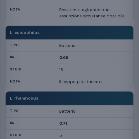
Resistente agli antibiotici:
assunzione simultanea possibile
L. acidophilus
Batterio
0.66
18
Il ceppo più studiato
L. rhamnosus
Batterio
0.71
5