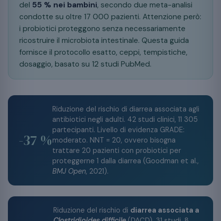
del
55 % nei bambini
, secondo due meta-analisi
condotte su oltre 17 000 pazienti. Attenzione però:
i probiotici proteggono senza necessariamente
ricostruire il microbiota intestinale. Questa guida
fornisce il protocollo esatto, ceppi, tempistiche,
dosaggio, basato su 12 studi PubMed.
Riduzione del rischio di diarrea associata agli
antibiotici negli adulti. 42 studi clinici, 11 305
partecipanti. Livello di evidenza GRADE:
-37 %
moderato. NNT = 20, ovvero bisogna
trattare 20 pazienti con probiotici per
proteggerne 1 dalla diarrea (Goodman et al.,
BMJ Open
, 2021).
Riduzione del rischio di
diarrea associata a
Clostridioides difficile
(DACD). 31 studi, 8