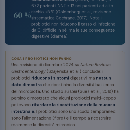
672 pazienti. NNT = 12 nei pazienti ad alto
rischio >5 % (Goldenberg et al., revisione
-60 %
sistematica Cochrane, 2017). Nota: i
probiotici non riducono il tasso di infezione
da C. difficile in sé, ma le sue conseguenze
digestive (diarrea).
COSA I PROBIOTICI NON FANNO
Una revisione di dicembre 2024 su
Nature Reviews
Gastroenterology
(Szajewska et al.) conclude: i
probiotici
riducono i sintomi
digestivi, ma
nessun
dato dimostra
che ripristinino la diversità batterica
del microbiota. Uno studio su
Cell
(Suez et al., 2018) ha
persino dimostrato che alcuni probiotici multi-ceppo
potevano
ritardare la ricostituzione della mucosa
intestinale
. I probiotici sono uno scudo temporaneo:
sono l'alimentazione (fibre) e il tempo a ricostruire
realmente la diversità microbica.