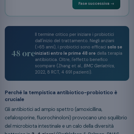
Fase successiva →
Il termine critico per iniziare i probiotici
dall'inizio del trattamento. Negli anziani
(>65 anni), i probiotici sono efficaci
solo se
48 ore
iniziati entro le prime 48 ore
della terapia
antibiotica. Oltre, l'effetto benefico
scompare (Zhang et al.,
BMC Geriatrics
,
2022, 8 RCT, 4 691 pazienti).
Perché la tempistica antibiotico-probiotico è
cruciale
Gli antibiotici ad ampio spettro (amoxicillina,
cefalosporine, fluorochinoloni) provocano uno squilibrio
del microbiota intestinale e un calo della diversità