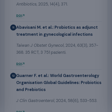
Antibiotics
, 2025, 14(4), 371.
DOI
Abavisani M. et al.: Probiotics as adjunct
11
treatment in gynecological infections
Taiwan J Obstet Gynecol
, 2024, 63(3), 357-
368. 35 RCT, 3 751 pazienti.
DOI
Guarner F. et al.: World Gastroenterology
12
Organisation Global Guidelines: Probiotics
and Prebiotics
J Clin Gastroenterol
, 2024, 58(6), 533-553.
DOI