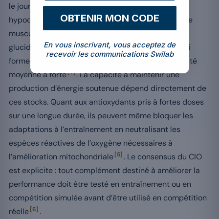
le jour de la compétition. Les régimes détox
OBTENIR MON CODE
hypocaloriques épuisent les réserves de glycogène
musculaire constituées par la consommation de
En vous inscrivant, vous acceptez de
glucides complexes (pâtes, riz, pain, féculents), qui
recevoir les communications Swilab
forment le carburant principal des efforts d’intensité
[7]
moyenne à forte
. La capacité à maintenir une
production d’énergie soutenue dépend directement de
ces stocks. Quant aux antioxydants pris à fortes doses
sur une longue durée, ils peuvent même bloquer les
adaptations à l’entraînement en neutralisant les
espèces réactives de l’oxygène nécessaires à
[5]
l’amélioration mitochondriale
. Le consensus du CIO
est explicite : tout complément destiné à améliorer la
performance doit être testé en entraînement ou en
compétition simulée avant d’être utilisé en compétition
[6]
réelle
.