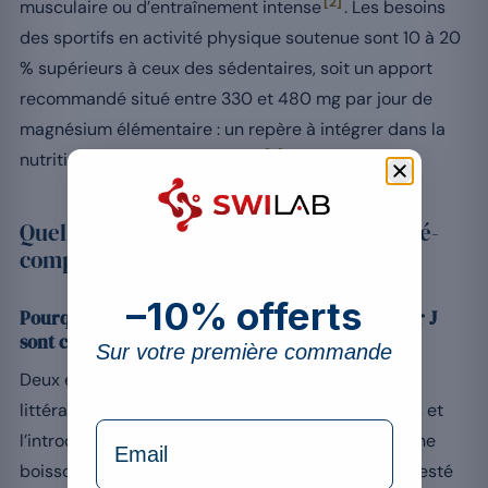
[2]
musculaire ou d’entraînement intense
. Les besoins
des sportifs en activité physique soutenue sont 10 à 20
% supérieurs à ceux des sédentaires, soit un apport
recommandé situé entre 330 et 480 mg par jour de
magnésium élémentaire : un repère à intégrer dans la
[2]
nutrition sportive du quotidien
.
Quelles erreurs éviter dans une cure pré-
compétition ?
–10% offerts
Pourquoi les cures détox et la nouveauté du jour J
sont contre-productives ?
Sur votre première commande
Deux erreurs ressortent systématiquement de la
littérature sportive : les cures « détox » restrictives et
formulaire Email
l’introduction d’un nouvel aliment, d’une barre, d’une
boisson énergétique ou d’un complément jamais testé