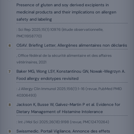
Presence of gluten and soy derived excipients in
medicinal products and their implications on allergen
safety and labeling
: Sci Rep 2025;15(1):10976 (étude observationnelle,
PMC11958770)
OSAV. Briefing Letter, Allergènes alimentaires non déclarés
, Office fédéral de la sécurité alimentaire et des affaires
vétérinaires, 2021
Baker MG, Wong LSY, Konstantinou GN, Nowak-Wegrzyn A.
Food allergy endotypes revisited
: J Allergy Clin Immunol 2025;156(1):1-16 (revue, PubMed PMID
40306493)
Jackson K, Busse W, Galvez-Martin P et al. Evidence for
Dietary Management of Histamine Intolerance
: Int J Mol Sci 2025;26(18):9198 (revue, PMC12470264)
Swissmedic. Portail Vigilance, Annonce des effets