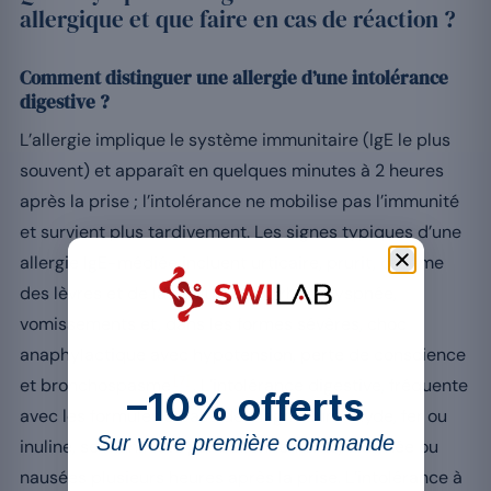
allergique et que faire en cas de réaction ?
Comment distinguer une allergie d’une intolérance
digestive ?
L’allergie implique le système immunitaire (IgE le plus
souvent) et apparaît en quelques minutes à 2 heures
après la prise ; l’intolérance ne mobilise pas l’immunité
et survient plus tardivement. Les signes typiques d’une
allergie IgE-médiée incluent urticaire, prurit, œdème
des lèvres et de la langue, rhinorrhée, dyspnée,
vomissements et, dans les formes sévères, choc
anaphylactique avec hypotension, perte de conscience
[7]
et bronchospasme
. L’intolérance digestive, fréquente
–10% offerts
avec les formules à base de magnésium oxyde, fer ou
Sur votre première commande
inuline, se manifeste par ballonnements, diarrhée ou
nausées plusieurs heures après la prise. L’intolérance à