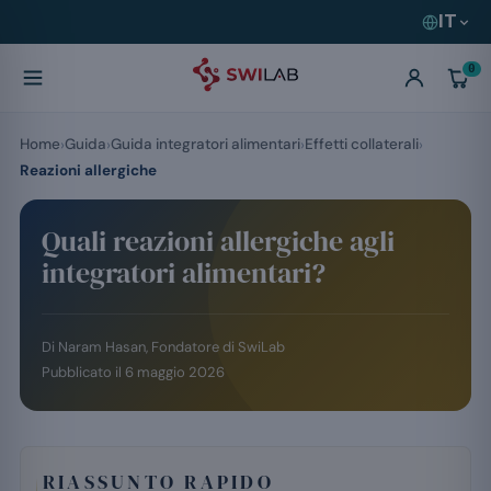
IT
0
Home
Guida
Guida integratori alimentari
Effetti collaterali
Reazioni allergiche
Quali reazioni allergiche agli
integratori alimentari?
Di
Naram Hasan
, Fondatore di SwiLab
Pubblicato il
6 maggio 2026
RIASSUNTO RAPIDO