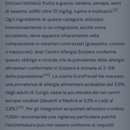
(incluso lattosio), frutta a guscio, sedano, senape, semi
[3]
di sesamo, solfiti oltre 10 mg/kg, lupino e molluschi
.
Ogni ingrediente di queste categorie utilizzato
intenzionalmente in un integratore, anche come
eccipiente, deve apparire chiaramente nella
composizione in caratteri contrastati (grassetto, corsivo
o maiuscole). aha! Centro Allergia Svizzera conferma
questo obbligo e ricorda che la prevalenza delle allergie
alimentari confermate in Svizzera è stimata al 2-6%
[10]
della popolazione
. La coorte EuroPrevall ha misurato
una prevalenza di allergia alimentare probabile del 5,6%
negli adulti di Zurigo, ossia la più elevata dei sei centri
europei studiati (davanti a Madrid al 3,3% e Lodz al
[11]
2,8%)
. Per gli integratori acquistati all’estero o online,
l’USAV raccomanda una vigilanza particolare poiché
l’etichettatura può non essere conforme ai requisiti