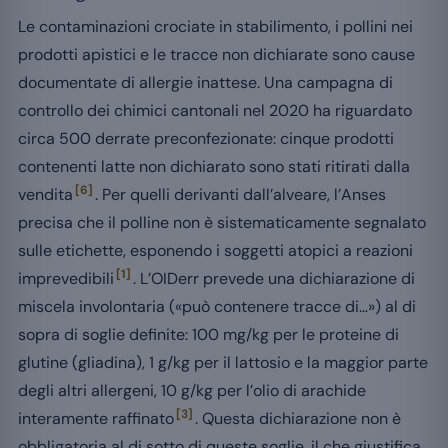
Le contaminazioni crociate in stabilimento, i pollini nei
prodotti apistici e le tracce non dichiarate sono cause
documentate di allergie inattese. Una campagna di
controllo dei chimici cantonali nel 2020 ha riguardato
circa 500 derrate preconfezionate: cinque prodotti
contenenti latte non dichiarato sono stati ritirati dalla
[6]
vendita
. Per quelli derivanti dall’alveare, l’Anses
precisa che il polline non è sistematicamente segnalato
sulle etichette, esponendo i soggetti atopici a reazioni
[1]
imprevedibili
. L’OIDerr prevede una dichiarazione di
miscela involontaria («può contenere tracce di…») al di
sopra di soglie definite: 100 mg/kg per le proteine di
glutine (gliadina), 1 g/kg per il lattosio e la maggior parte
degli altri allergeni, 10 g/kg per l’olio di arachide
[3]
interamente raffinato
. Questa dichiarazione non è
obbligatoria al di sotto di queste soglie, il che giustifica