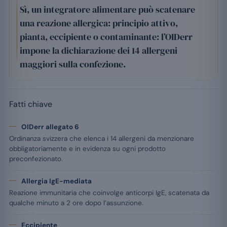
Sì, un integratore alimentare può scatenare
una reazione allergica: principio attivo,
pianta, eccipiente o contaminante: l’OIDerr
impone la dichiarazione dei 14 allergeni
maggiori sulla confezione.
Fatti chiave
OIDerr allegato 6
Ordinanza svizzera che elenca i 14 allergeni da menzionare
obbligatoriamente e in evidenza su ogni prodotto
preconfezionato.
Allergia IgE-mediata
Reazione immunitaria che coinvolge anticorpi IgE, scatenata da
qualche minuto a 2 ore dopo l’assunzione.
Eccipiente