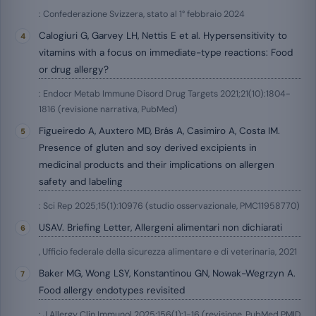
: Confederazione Svizzera, stato al 1° febbraio 2024
Calogiuri G, Garvey LH, Nettis E et al. Hypersensitivity to
vitamins with a focus on immediate-type reactions: Food
or drug allergy?
: Endocr Metab Immune Disord Drug Targets 2021;21(10):1804-
1816 (revisione narrativa, PubMed)
Figueiredo A, Auxtero MD, Brás A, Casimiro A, Costa IM.
Presence of gluten and soy derived excipients in
medicinal products and their implications on allergen
safety and labeling
: Sci Rep 2025;15(1):10976 (studio osservazionale, PMC11958770)
USAV. Briefing Letter, Allergeni alimentari non dichiarati
, Ufficio federale della sicurezza alimentare e di veterinaria, 2021
Baker MG, Wong LSY, Konstantinou GN, Nowak-Wegrzyn A.
Food allergy endotypes revisited
: J Allergy Clin Immunol 2025;156(1):1-16 (revisione, PubMed PMID