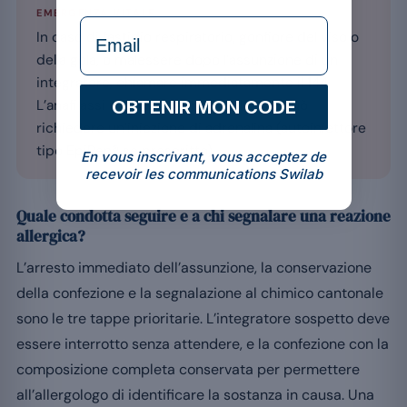
EMERGENZA VITALE
formulaire Email
In caso di fastidio respiratorio, gonfiore del viso o
della gola, o malessere dopo l’assunzione di un
integratore, chiamare immediatamente il 144.
L’anafilassi è un’emergenza vitale che può
OBTENIR MON CODE
richiedere un’iniezione di adrenalina (autoiniettore
tipo EpiPen® se prescritto).
En vous inscrivant, vous acceptez de
recevoir les communications Swilab
Quale condotta seguire e a chi segnalare una reazione
allergica?
L’arresto immediato dell’assunzione, la conservazione
della confezione e la segnalazione al chimico cantonale
sono le tre tappe prioritarie. L’integratore sospetto deve
essere interrotto senza attendere, e la confezione con la
composizione completa conservata per permettere
all’allergologo di identificare la sostanza in causa. Una