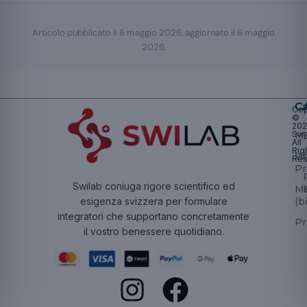
Articolo pubblicato il
6 maggio 2026
, aggiornato il
6 maggio
2026
.
Ca
Cop
©
20
Swi
Mu
All
Rig
W
Res
Pr
Swilab coniuga rigore scientifico ed
Ma
(b
esigenza svizzera per formulare
integratori che supportano concretamente
Pr
il vostro benessere quotidiano.