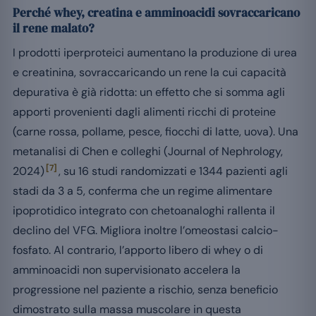
Perché whey, creatina e amminoacidi sovraccaricano
il rene malato?
I prodotti iperproteici aumentano la produzione di urea
e creatinina, sovraccaricando un rene la cui capacità
depurativa è già ridotta: un effetto che si somma agli
apporti provenienti dagli alimenti ricchi di proteine
(carne rossa, pollame, pesce, fiocchi di latte, uova). Una
metanalisi di Chen e colleghi (Journal of Nephrology,
[7]
2024)
, su 16 studi randomizzati e 1344 pazienti agli
stadi da 3 a 5, conferma che un regime alimentare
ipoprotidico integrato con chetoanaloghi rallenta il
declino del VFG. Migliora inoltre l’omeostasi calcio-
fosfato. Al contrario, l’apporto libero di whey o di
amminoacidi non supervisionato accelera la
progressione nel paziente a rischio, senza beneficio
dimostrato sulla massa muscolare in questa