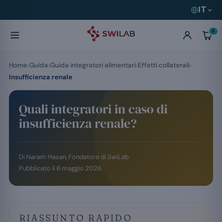
IT
0
Home
Guida
Guida integratori alimentari
Effetti collaterali
Insufficienza renale
Quali integratori in caso di
insufficienza renale?
Di
Naram Hasan
, Fondatore di SwiLab
Pubblicato il
6 maggio 2026
RIASSUNTO RAPIDO