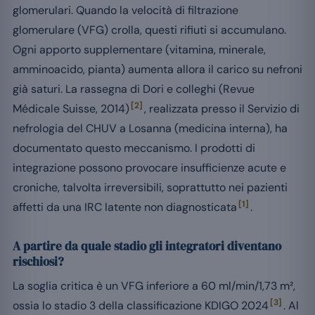
glomerulari. Quando la velocità di filtrazione
glomerulare (VFG) crolla, questi rifiuti si accumulano.
Ogni apporto supplementare (vitamina, minerale,
amminoacido, pianta) aumenta allora il carico su nefroni
già saturi. La rassegna di Dori e colleghi (Revue
[2]
Médicale Suisse, 2014)
, realizzata presso il Servizio di
nefrologia del CHUV a Losanna (medicina interna), ha
documentato questo meccanismo. I prodotti di
integrazione possono provocare insufficienze acute e
croniche, talvolta irreversibili, soprattutto nei pazienti
[1]
affetti da una IRC latente non diagnosticata
.
A partire da quale stadio gli integratori diventano
rischiosi?
La soglia critica è un VFG inferiore a 60 ml/min/1,73 m²,
[3]
ossia lo stadio 3 della classificazione KDIGO 2024
. Al