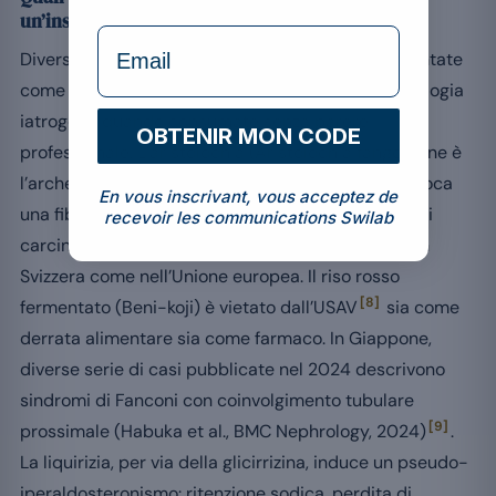
un’insufficienza renale acuta?
formulaire Email
Diverse piante diffuse in fitoterapia sono documentate
come nefrotossiche e costituiscono una vera patologia
iatrogena quando consumate senza parere
OBTENIR MON CODE
professionale. L’aristolochia (Aristolochia fangchi) ne è
l’archetipo: contiene acido aristolochico, che provoca
En vous inscrivant, vous acceptez de
una fibrosi interstiziale progressiva e un pericolo di
recevoir les communications Swilab
[2]
carcinoma uroteliale
. La sua vendita è vietata in
Svizzera come nell’Unione europea. Il riso rosso
[8]
fermentato (Beni-koji) è vietato dall’USAV
sia come
derrata alimentare sia come farmaco. In Giappone,
diverse serie di casi pubblicate nel 2024 descrivono
sindromi di Fanconi con coinvolgimento tubulare
[9]
prossimale (Habuka et al., BMC Nephrology, 2024)
.
La liquirizia, per via della glicirrizina, induce un pseudo-
iperaldosteronismo: ritenzione sodica, perdita di