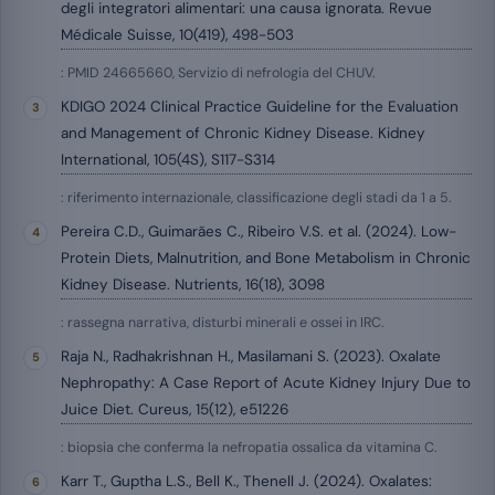
degli integratori alimentari: una causa ignorata. Revue
Médicale Suisse, 10(419), 498-503
: PMID 24665660, Servizio di nefrologia del CHUV.
KDIGO 2024 Clinical Practice Guideline for the Evaluation
and Management of Chronic Kidney Disease. Kidney
International, 105(4S), S117-S314
: riferimento internazionale, classificazione degli stadi da 1 a 5.
Pereira C.D., Guimarães C., Ribeiro V.S. et al. (2024). Low-
Protein Diets, Malnutrition, and Bone Metabolism in Chronic
Kidney Disease. Nutrients, 16(18), 3098
: rassegna narrativa, disturbi minerali e ossei in IRC.
Raja N., Radhakrishnan H., Masilamani S. (2023). Oxalate
Nephropathy: A Case Report of Acute Kidney Injury Due to
Juice Diet. Cureus, 15(12), e51226
: biopsia che conferma la nefropatia ossalica da vitamina C.
Karr T., Guptha L.S., Bell K., Thenell J. (2024). Oxalates: