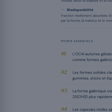
choisie selon la stabilité et la vo
Biodisponibilité
Fraction réellement absorbée d’
par la forme, la matrice et le m
POINTS ESSENTIELS
L’OCAl autorise gélul
comme formes galéniq
Les formes solides cl
gummies, sticks et liq
La forme galénique con
25(OH)D plus rapidemen
Les capsules molles se