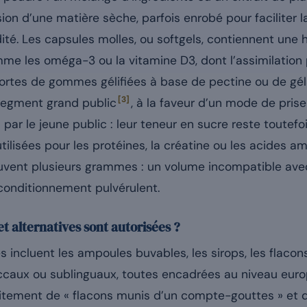
n d’une matière sèche, parfois enrobé pour faciliter la 
ité. Les capsules molles, ou softgels, contiennent une 
e les oméga-3 ou la vitamine D3, dont l’assimilation 
sortes de gommes gélifiées à base de pectine ou de gél
[3]
segment grand public
, à la faveur d’un mode de prise
ar le jeune public : leur teneur en sucre reste toutefoi
utilisées pour les protéines, la créatine ou les acides a
ouvent plusieurs grammes : un volume incompatible ave
e conditionnement pulvérulent.
et alternatives sont autorisées ?
es incluent les ampoules buvables, les sirops, les flac
ccaux ou sublinguaux, toutes encadrées au niveau europé
citement de « flacons munis d’un compte-gouttes » et d