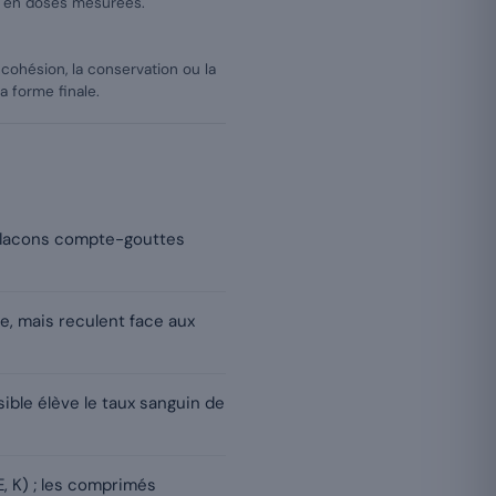
es en doses mesurées.
 cohésion, la conservation ou la
la forme finale.
t flacons compte-gouttes
e, mais reculent face aux
ible élève le taux sanguin de
E, K) ; les comprimés