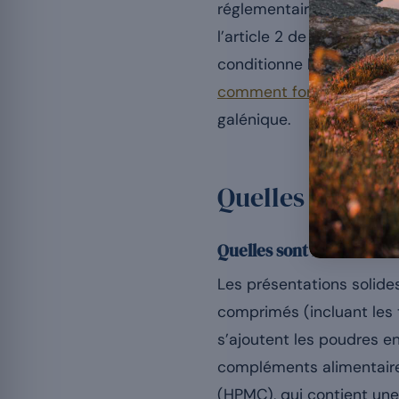
réglementaire commune :
l’article 2 de l’OCAl. La 
conditionne la stabilité 
comment fonctionne un 
galénique.
Quelles formes 
Quelles sont les formes 
Les présentations solides
comprimés (incluant les 
s’ajoutent les poudres e
compléments alimentair
(HPMC), qui contient une 