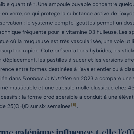
ible quantité ». Une ampoule buvable concentre quelques
en verre, ce qui protège la substance active de l’oxydat
nservation ; le système compte-gouttes permet un dosa
echnique fréquente pour la vitamine D3 huileuse. Les s
langue où la muqueuse est très vascularisée, une voie ut
sorption rapide. Côté présentations hybrides, les stick
en déplacement, les pastilles à sucer et les versions e
ifférence entre formes destinées à l’avaler entier ou à d
liée dans
Frontiers in Nutrition
en 2023 a comparé une 
rimé masticable et une capsule molle classique chez 4
ccessifs : la forme orodispersible a conduit à une éléva
[5]
 de 25(OH)D sur six semaines
.
e galénique influence-t-elle l’eff