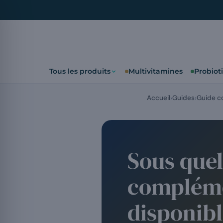
Tous les produits
Multivitamines
Probiot
Accueil
Guides
Guide c
Sous quel
complémen
disponibl