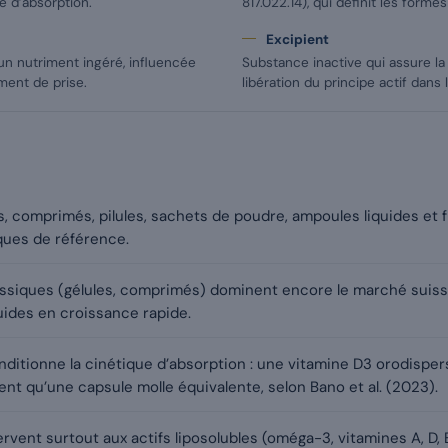
ie d’absorption.
817.022.14), qui définit les form
Excipient
un nutriment ingéré, influencée
Substance inactive qui assure la
oment de prise.
libération du principe actif dans 
es, comprimés, pilules, sachets de poudre, ampoules liquides e
ues de référence.
assiques (gélules, comprimés) dominent encore le marché suiss
uides en croissance rapide.
ditionne la cinétique d’absorption : une vitamine D3 orodispers
t qu’une capsule molle équivalente, selon Bano et al. (2023).
rvent surtout aux actifs liposolubles (oméga-3, vitamines A, D, 