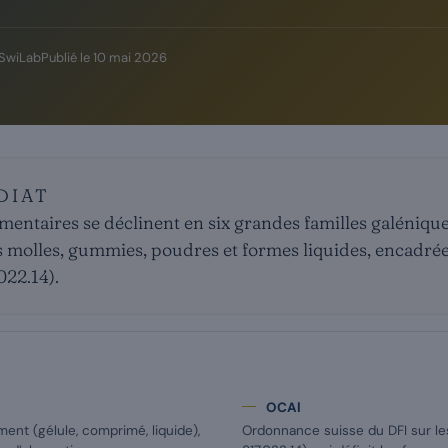
 SwiLab
Publié le
10 mai 2026
DIAT
entaires se déclinent en six grandes familles galéniques
 molles, gummies, poudres et formes liquides, encadré
022.14).
OCAl
ent (gélule, comprimé, liquide),
Ordonnance suisse du DFI sur l