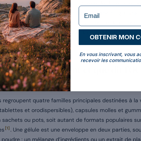
 ils doivent être proposés sous forme de doses mesu
formulaire Email
présentation finale, gélule, comprimé, liquide ou gummies
du principe actif, la cinétique d’absorption et la pratic
complément alimentaire
passe donc d’abord par le cho
OBTENIR MON 
En vous inscrivant, vous a
recevoir les communicatio
galéniques existent et que dit l’OC
solides courantes ?
 regroupent quatre familles principales destinées à la vo
tablettes et orodispersibles), capsules molles et gumm
n sachets ou pots, soit autant de formats populaires s
[1]
es
. Une gélule est une enveloppe en deux parties, sou
poudre : un mélange d’ingrédients ou un extrait de plan