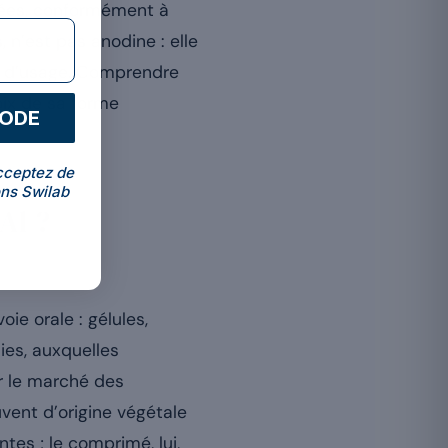
rées, conformément à
, n’est pas anodine : elle
ité d’usage. Comprendre
ix de sa forme
CODE
cceptez de
ns Swilab
Al ?
ie orale : gélules,
ies, auxquelles
ur le marché des
vent d’origine végétale
tes ; le comprimé, lui,