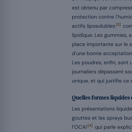
est obtenu par compressio
protection contre l’humid
[2]
actifs liposolubles
comm
lipidique. Les gummies, 
place importante sur le 
d’une bonne acceptation p
Les poudres, enfin, sont 
journaliers dépassent s
unique, et qui justifie c
Quelles formes liquides 
Les présentations liquid
gouttes et les sprays bu
[4]
l’OCAl
qui parle expli