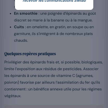
recevoir les communications Swilab
nutritionnel.
En smoothie
: une poignée d’épinards au goût
discret se marie à la banane ou à la mangue.
Cuits
: en omelette, en gratin, en soupe ou en
garniture, ils s’intègrent à de nombreux plats
chauds.
Quelques repères pratiques
Privilégier des épinards frais et, si possible, biologiques,
limite l’exposition aux résidus de pesticides. Associer
les épinards à une source de vitamine C (agrumes,
poivron) favorise par ailleurs l’assimilation du fer qu’ils
contiennent : un bénéfice annexe utile pour les régimes
végétaux.