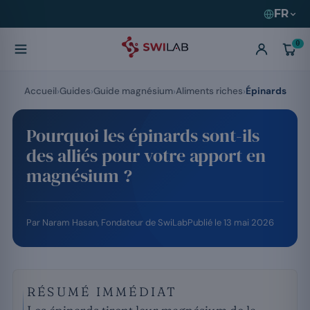
FR
0
Accueil
Guides
Guide magnésium
Aliments riches
Épinards
Pourquoi les épinards sont-ils
des alliés pour votre apport en
magnésium ?
Par
Naram Hasan
, Fondateur de SwiLab
Publié le
13 mai 2026
RÉSUMÉ IMMÉDIAT