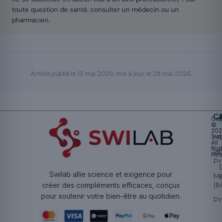
toute question de santé, consulter un médecin ou un
pharmacien.
Article publié le
13 mai 2026
, mis à jour le
28 mai 2026
.
Ca
Cop
©
20
Swi
Mu
All
Rig
W
Res
Pr
Swilab allie science et exigence pour
M
(b
créer des compléments efficaces, conçus
pour soutenir votre bien-être au quotidien.
Pr