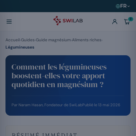
FR
0
Accueil
Guides
Guide magnésium
Aliments riches
Légumineuses
Comment les légumineuses
boostent-elles votre apport
quotidien en magnésium ?
Par
Naram Hasan
, Fondateur de SwiLab
Publié le
13 mai 2026
RÉSUMÉ IMMÉDIAT