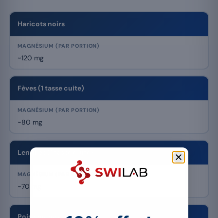
Haricots noirs
~120 mg
Fèves (1 tasse cuite)
~80 mg
Lentilles (1 tasse cuite)
~70 mg
Pois chiches