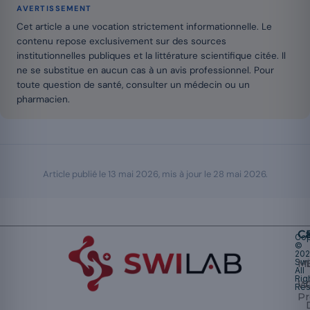
AVERTISSEMENT
Cet article a une vocation strictement informationnelle. Le
contenu repose exclusivement sur des sources
institutionnelles publiques et la littérature scientifique citée. Il
ne se substitue en aucun cas à un avis professionnel. Pour
toute question de santé, consulter un médecin ou un
pharmacien.
Article publié le
13 mai 2026
, mis à jour le
28 mai 2026
.
Ca
Cop
©
20
Swi
Mu
All
Rig
W
Res
Pr