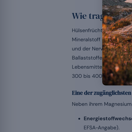
Wie tragen Hül
Hülsenfrüchte spielen ei
Mineralstoff wirkt an za
und der Nervenübertragu
Ballaststoffe und pflanzl
Lebensmittelmatrix. Zur
300 bis 400 mg pro Tag
Eine der zugänglichsten
Neben ihrem Magnesiumge
Energiestoffwechse
EFSA-Angabe).