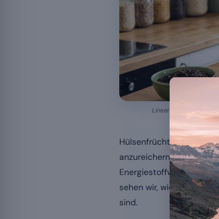
Linsen, Kichererbsen, 
Hülsenfrüchte zählen zu 
anzureichern, einem Mine
Energiestoffwechsel essen
sehen wir, wie diese Sam
sind.