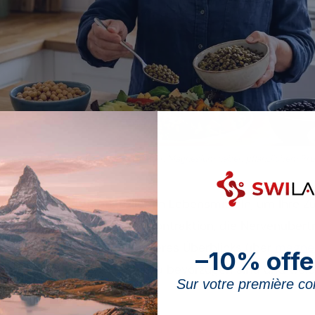
schwarze Bohnen und Saubohnen liefern Magnesium neben pflanzlichem Prot
den wirksamsten pflanzlichen Lebensmitteln, um Ihre Z
ralstoff, der für die Muskelkontraktion, die Nervenüber
ziell ist. In diesem Teil unseres Überblicks über
magnes
–10% offe
en dazu beitragen, welche zu bevorzugen sind und welc
Sur votre première 