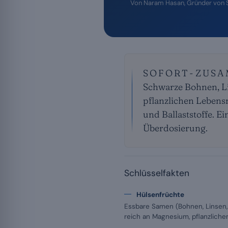
Von
Naram Hasan
, Gründer von
SOFORT-ZUS
Schwarze Bohnen, Li
pflanzlichen Lebens
und Ballaststoffe. E
Überdosierung.
Schlüsselfakten
Hülsenfrüchte
Essbare Samen (Bohnen, Linsen,
reich an Magnesium, pflanzlichem