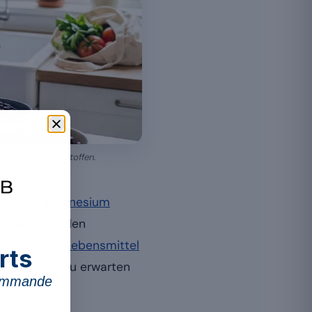
ein und Ballaststoffen.
ufuhr an
Magnesium
tragung und den
iumreiche Lebensmittel
rts
he Vorteile zu erwarten
commande