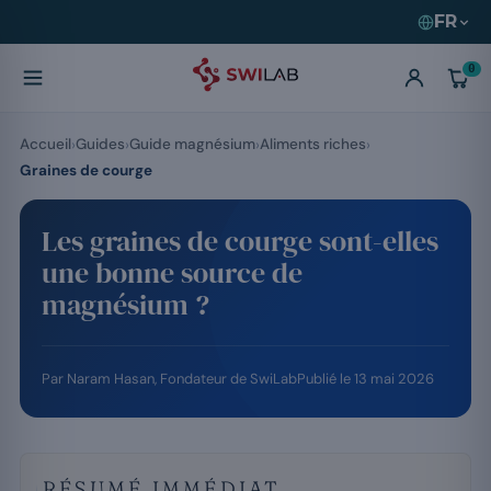
FR
0
Accueil
Guides
Guide magnésium
Aliments riches
Graines de courge
Les graines de courge sont-elles
une bonne source de
magnésium ?
Par
Naram Hasan
, Fondateur de SwiLab
Publié le
13 mai 2026
RÉSUMÉ IMMÉDIAT