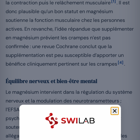
[1]
la contraction puis le relâchement musculaire
. Il est
donc plausible qu’un bon statut en magnésium
soutienne la fonction musculaire chez les personnes
actives. En revanche, l’idée répandue que supplémenter
en magnésium prévient les crampes n’est pas
confirmée : une revue Cochrane conclut que la
supplémentation est peu susceptible d’apporter un
[4]
bénéfice cliniquement pertinent sur les crampes
.
Équilibre nerveux et bien-être mental
Le magnésium intervient dans la régulation du système
nerveux et la modulation des neurotransmetteurs ;
l’EFSA reconnaît qu’il contribue à une fonction
[3]
psychologique normale
. Corriger un déficit peut
soutenir l’équilibre nerveux global, mais aucune
allégation « améliore le sommeil » n’est autorisée : les