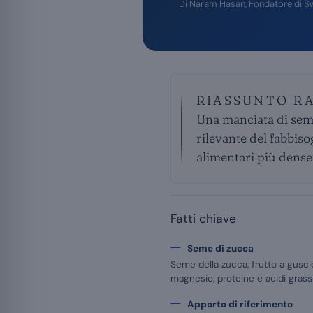
Di
Naram Hasan
, Fondatore di S
RIASSUNTO R
Una manciata di semi
rilevante del fabbiso
alimentari più dens
Fatti chiave
Seme di zucca
Seme della zucca, frutto a gusc
magnesio, proteine e acidi grassi
Apporto di riferimento