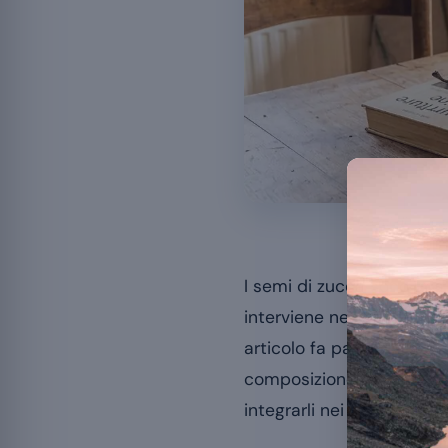
I semi di zucca
I semi di zucca sono una 
interviene nella funzion
articolo fa parte della n
composizione nutrizionale
integrarli nei pasti.