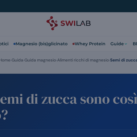
tici
Magnesio (bis)glicinato
Whey Protein
Guide
B
Home
Guida
Guida magnesio
Alimenti ricchi di magnesio
Semi di zucc
semi di zucca sono così
o?