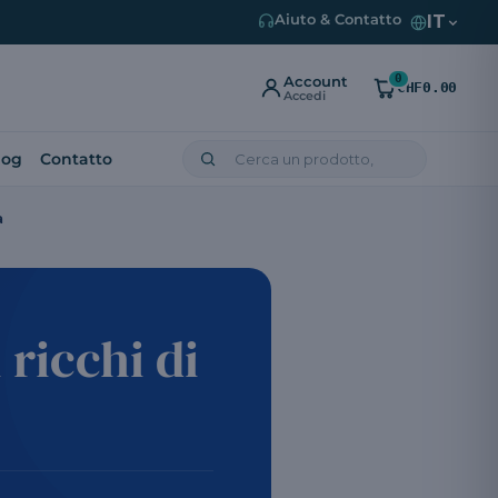
IT
Aiuto & Contatto
0
Account
CHF0.00
Accedi
log
Contatto
a
 ricchi di