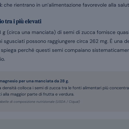
i:
che rientrano in un’alimentazione favorevole alla salu
 tra i più elevati
8 g (circa una manciata) di semi di zucca fornisce quas
mi sgusciati possono raggiungere circa 262 mg. È una de
he spiega perché questi semi compaiano sistematicament
io.
magnesio per una manciata da 28 g.
 densità colloca i semi di zucca tra le fonti alimentari più concentr
i alla maggior parte di frutta e verdura.
abelle di composizione nutrizionale (USDA / Ciqual)