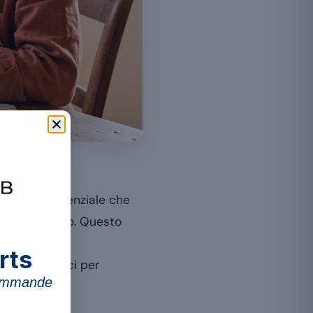
anciata da 28 g.
minerale essenziale che
smo energetico. Questo
escriviamo la
rts
 modi semplici per
commande