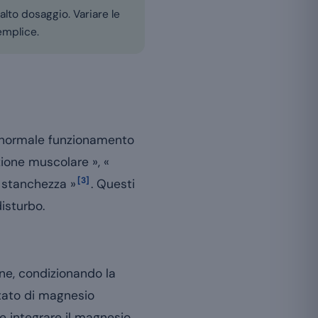
alto dosaggio. Variare le
semplice.
al normale funzionamento
zione muscolare », «
[3]
a stanchezza »
. Questi
disturbo.
ane, condizionando la
stato di magnesio
he integrare il magnesio