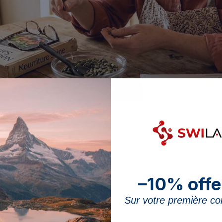
 figurano tra gli alimenti più densi di magnesio, con circa 150 mg per una m
delle fonti alimentari più concentrate di
magnesio
, un 
e muscolare, nella trasmissione nervosa e nel metaboli
ostra panoramica degli
alimenti ricchi di magnesio
: vi d
–10% offe
 di questi semi, il loro reale contenuto di magnesio e i
Sur votre première 