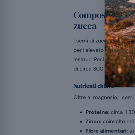
Composizione n
zucca
I semi di zucca, ricavati
per l’elevato contenuto d
insaturi. Per inquadrarne
di circa 300-400 mg al gi
Nutrienti chiave
Oltre al magnesio, i semi 
Proteine:
circa il 30
Zinco:
coinvolto nel
Fibre alimentari:
uti