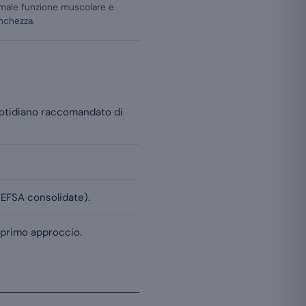
rmale funzione muscolare e
anchezza.
uotidiano raccomandato di
 EFSA consolidate).
l primo approccio.