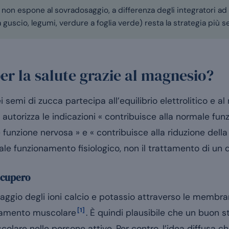
 non espone al sovradosaggio, a differenza degli integratori ad 
a guscio, legumi, verdure a foglia verde) resta la strategia più 
per la salute grazie al magnesio?
 semi di zucca partecipa all’equilibrio elettrolitico e 
 autorizza le indicazioni « contribuisce alla normale fun
 funzione nervosa » e « contribuisce alla riduzione dell
male funzionamento fisiologico, non il trattamento di un 
ecupero
saggio degli ioni calcio e potassio attraverso le membr
[1]
assamento muscolare
. È quindi plausibile che un buon 
olare nelle persone attive. Per contro, l’idea diffusa c