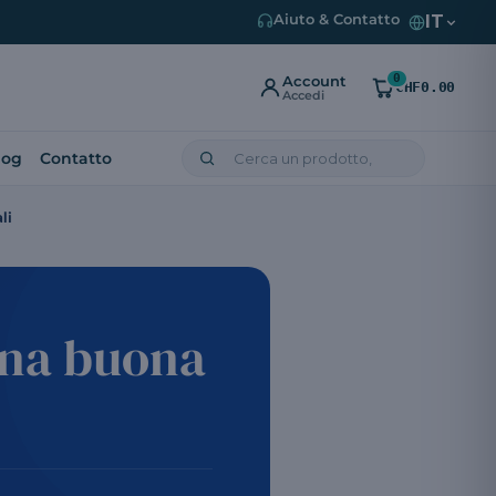
IT
Aiuto & Contatto
0
Account
CHF0.00
Accedi
log
Contatto
li
 una buona