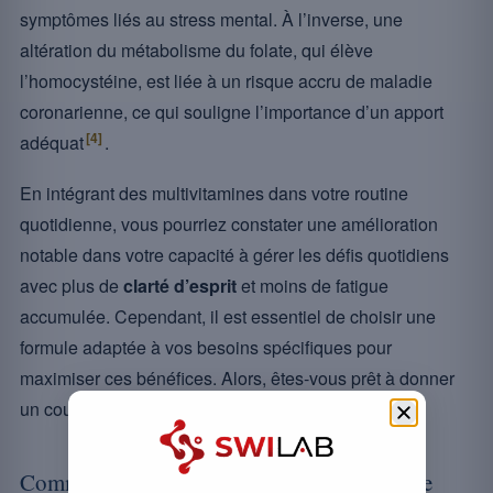
symptômes liés au stress mental. À l’inverse, une
altération du métabolisme du folate, qui élève
l’homocystéine, est liée à un risque accru de maladie
coronarienne, ce qui souligne l’importance d’un apport
[4]
adéquat
.
En intégrant des multivitamines dans votre routine
quotidienne, vous pourriez constater une amélioration
notable dans votre capacité à gérer les défis quotidiens
avec plus de
clarté d’esprit
et moins de fatigue
accumulée. Cependant, il est essentiel de choisir une
formule adaptée à vos besoins spécifiques pour
maximiser ces bénéfices. Alors, êtes-vous prêt à donner
un coup de pouce à votre vitalité ?
Comment choisir une multivitamine adaptée