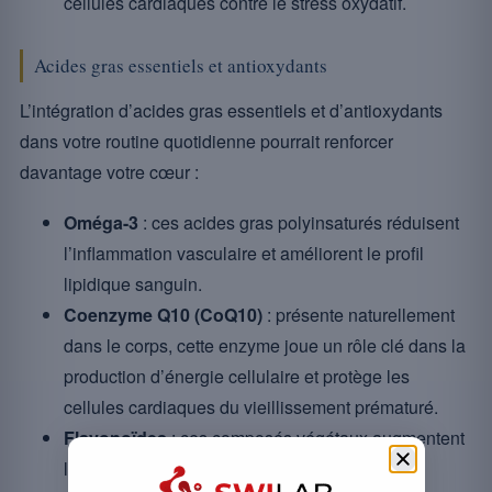
cellules cardiaques contre le stress oxydatif.
Acides gras essentiels et antioxydants
L’intégration d’acides gras essentiels et d’antioxydants
dans votre routine quotidienne pourrait renforcer
davantage votre cœur :
Oméga-3
: ces acides gras polyinsaturés réduisent
l’inflammation vasculaire et améliorent le profil
lipidique sanguin.
Coenzyme Q10 (CoQ10)
: présente naturellement
dans le corps, cette enzyme joue un rôle clé dans la
production d’énergie cellulaire et protège les
cellules cardiaques du vieillissement prématuré.
Flavonoïdes
: ces composés végétaux augmentent
la flexibilité des vaisseaux sanguins tout en