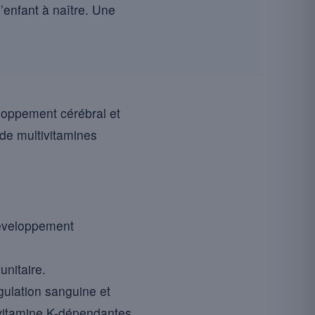
l’enfant à naître. Une
loppement cérébral et
 de multivitamines
développement
unitaire.
agulation sanguine et
 vitamine K-dépendantes.