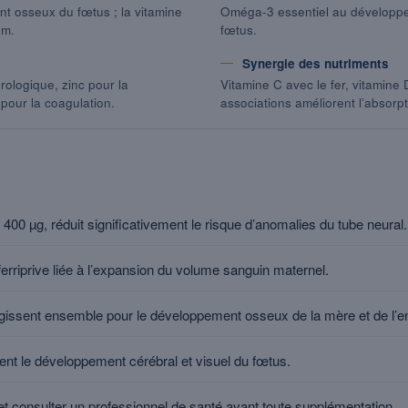
t osseux du fœtus ; la vitamine
Oméga-3 essentiel au développem
um.
fœtus.
Synergie des nutriments
ologique, zinc pour la
Vitamine C avec le fer, vitamine 
 pour la coagulation.
associations améliorent l’absorpt
 400 µg, réduit significativement le risque d’anomalies du tube neural.
 ferriprive liée à l’expansion du volume sanguin maternel.
gissent ensemble pour le développement osseux de la mère et de l’en
nt le développement cérébral et visuel du fœtus.
t consulter un professionnel de santé avant toute supplémentation.