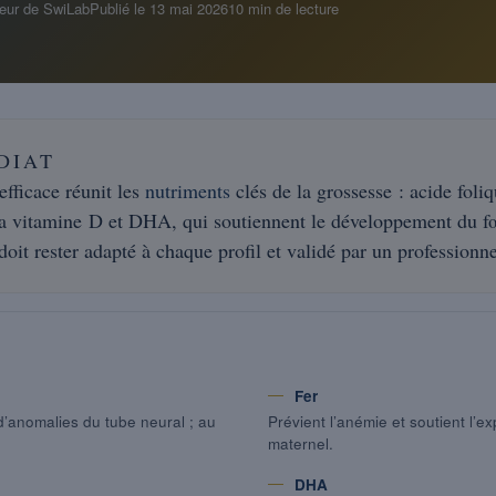
eur de SwiLab
Publié le
13 mai 2026
10 min de lecture
DIAT
efficace réunit les
nutriments
clés de la grossesse : acide foli
 la vitamine D et DHA, qui soutiennent le développement du fœ
oit rester adapté à chaque profil et validé par un professionne
Fer
d’anomalies du tube neural ; au
Prévient l’anémie et soutient l’
maternel.
DHA