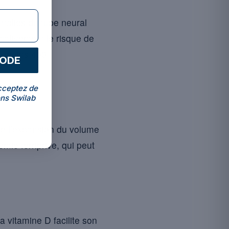
omalies du tube neural
cativement le risque de
u moins 400
CODE
cceptez de
ns Swilab
e l’expansion du volume
mie ferriprive, qui peut
 vitamine D facilite son