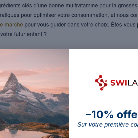
rédients clés d’une bonne multivitamine pour la grosse
ratiques pour optimiser votre consommation, et nous co
le marché
pour vous guider dans votre choix. Êtes-vous p
votre futur enfant ?
clés à rechercher dans une multivitami
itamine bien formulée durant la grossesse ne saurait êt
mentent, et il devient crucial de compenser les éventuel
du fœtus. Quels sont donc les ingrédients essentiels à i
–10% offe
Sur votre première 
pilier incontournable