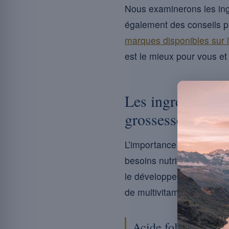
Nous examinerons les ing
également des conseils p
marques disponibles sur 
est le mieux pour vous et 
Les ingrédients 
grossesse
L’importance d’une multiv
besoins nutritionnels aug
le développement optimal 
de multivitamines ?
Acide folique : un 