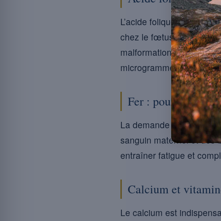
L’acide folique, ou vitam
chez le fœtus. Une supplé
malformations congénital
microgrammes d’acide fol
Fer : pour éviter l
La demande en fer augme
sanguin maternel et des be
entraîner fatigue et compl
Calcium et vitamine
Le calcium est indispensa