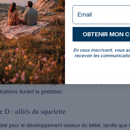
formulaire Email
ine B9, joue un rôle primordial dans la prévention des an
mentation adéquate en acide folique peut réduire signifi
[1]
es
. Assurez-vous que votre multivitamine contienne a
OBTENIR MON 
ique.
En vous inscrivant, vous a
recevoir les communicatio
’anémie
nte considérablement pendant la grossesse en raison d
soins du fœtus. Un apport suffisant en fer prévient l’ané
ications durant la gestation.
 D : alliés du squelette
ble pour le développement osseux du bébé, tandis que la