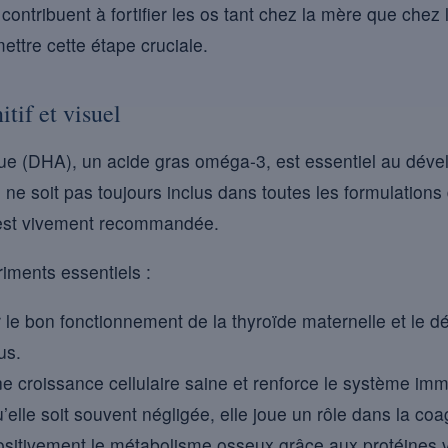
contribuent à fortifier les os tant chez la mère que chez 
ttre cette étape cruciale.
tif et visuel
e (DHA), un acide gras oméga-3, est essentiel au déve
l ne soit pas toujours inclus dans toutes les formulations
 est vivement recommandée.
riments essentiels :
 le bon fonctionnement de la thyroïde maternelle et le 
us.
e croissance cellulaire saine et renforce le système imm
’elle soit souvent négligée, elle joue un rôle dans la co
 positivement le métabolisme osseux grâce aux protéines