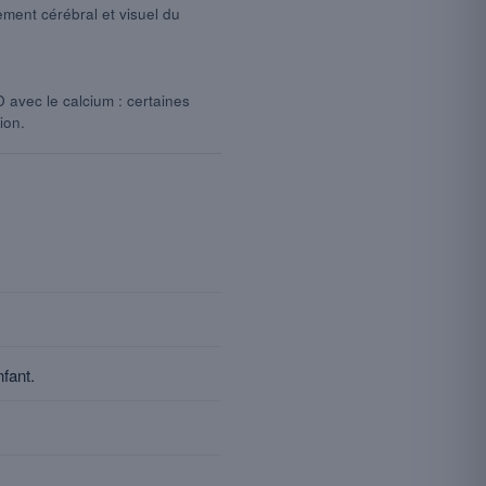
ent cérébral et visuel du
D avec le calcium : certaines
ion.
fant.