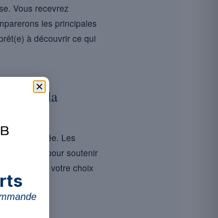
sse. Vous recevrez
mparerons les principales
rêt(e) à découvrir ce qui
ne pour la
re sous-estimée. Les
les carences pour soutenir
ntégrer dans votre choix
rts
commande