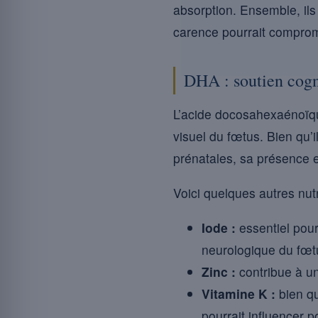
absorption. Ensemble, ils 
carence pourrait comprome
DHA : soutien cogni
L’acide docosahexaénoïqu
visuel du fœtus. Bien qu’i
prénatales, sa présence
Voici quelques autres nut
Iode :
essentiel pour
neurologique du fœt
Zinc :
contribue à un
Vitamine K :
bien qu
pourrait influencer