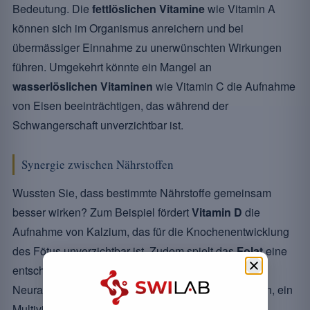
Bedeutung. Die
fettlöslichen Vitamine
wie Vitamin A
können sich im Organismus anreichern und bei
übermässiger Einnahme zu unerwünschten Wirkungen
führen. Umgekehrt könnte ein Mangel an
wasserlöslichen Vitaminen
wie Vitamin C die Aufnahme
von Eisen beeinträchtigen, das während der
Schwangerschaft unverzichtbar ist.
Synergie zwischen Nährstoffen
Wussten Sie, dass bestimmte Nährstoffe gemeinsam
besser wirken? Zum Beispiel fördert
Vitamin D
die
Aufnahme von Kalzium, das für die Knochenentwicklung
des Fötus unverzichtbar ist. Zudem spielt das
Folat
eine
entscheidende Rolle bei der Vorbeugung von
[2]
Neuralrohrdefekten
. Daher kann es vorteilhaft sein, ein
Multivitamin zu wählen, das dieses synergetische