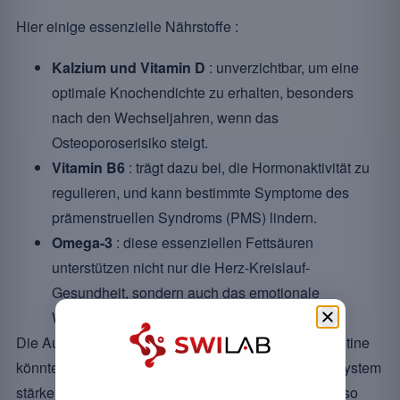
Hier einige essenzielle Nährstoffe :
Kalzium und Vitamin D
: unverzichtbar, um eine
optimale Knochendichte zu erhalten, besonders
nach den Wechseljahren, wenn das
Osteoporoserisiko steigt.
Vitamin B6
: trägt dazu bei, die Hormonaktivität zu
regulieren, und kann bestimmte Symptome des
prämenstruellen Syndroms (PMS) lindern.
Omega-3
: diese essenziellen Fettsäuren
unterstützen nicht nur die Herz-Kreislauf-
Gesundheit, sondern auch das emotionale
Wohlbefinden.
Die Aufnahme dieser Nährstoffe in Ihre tägliche Routine
könnte Ihr Energieniveau verändern und Ihr Immunsystem
stärken. Doch wie stellt man sicher, dass man unter so