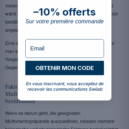
vielen Angeboten auf dem Markt das richtige Produkt
–10% offerts
wählt ? Es ist von grösster Bedeutung, wissenschaftlich
Sur votre première commande
bestätigte und an Ihre individuellen Bedürfnisse
angepasste Formeln zu bevorzugen.
formulaire Email
Eine medizinische Fachperson zu konsultieren, bevor
man eine Ergänzung beginnt, bleibt ein umsichtiges
Vorgehen, um mögliche Wechselwirkungen oder
Gegenanzeigen zu vermeiden.
OBTENIR MON CODE
En vous inscrivant, vous acceptez de
Faktoren, die die Wahl der
recevoir les communications Swilab
Multivitaminpräparate je nach Geschlecht
beeinflussen
Wenn es darum geht, die geeigneten
Multivitaminpräparate auszuwählen, müssen mehrere