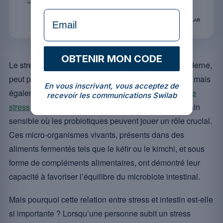
formulaire Email
OBTENIR MON CODE
Le stress, ce compagnon insidieux du quotidien moderne,
peut perturber non seulement notre bien-être mental mais
En vous inscrivant, vous acceptez de
[4]
également notre équilibre intestinal
. En
période de
recevoir les communications Swilab
stress
intense, l’axe intestin-cerveau devient un terrain
sensible où les probiotiques peuvent jouer un rôle crucial.
Ces micro-organismes vivants, présents dans des
aliments fermentés tels que le kéfir ou le kimchi, et sous
forme de compléments alimentaires, ont démontré leur
capacité à favoriser l’équilibre du microbiote intestinal.
Mais pourquoi cette relation entre stress et intestin est-elle
si importante ? Lorsqu’une personne subit un stress