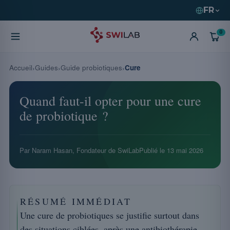
FR
0
Accueil
Guides
Guide probiotiques
Cure
Quand faut-il opter pour une cure
de probiotique ?
Par Naram Hasan, Fondateur de SwiLab
Publié le
13 mai 2026
RÉSUMÉ IMMÉDIAT
Une cure de probiotiques se justifie surtout dans
des situations ciblées, après une antibiothérapie,