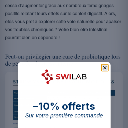
cesse d’augmenter grâce aux nombreux témoignages
positifs relatant leurs effets sur le confort digestif. Alors,
êtes-vous prêt à explorer cette voie naturelle pour apaiser
vos troubles chroniques ? Votre bien-être intestinal
pourrait bien en dépendre !
Peut-on privilégier une cure de probiotique lors
de périodes de stress intense ?
–10% offerts
Sur votre première commande