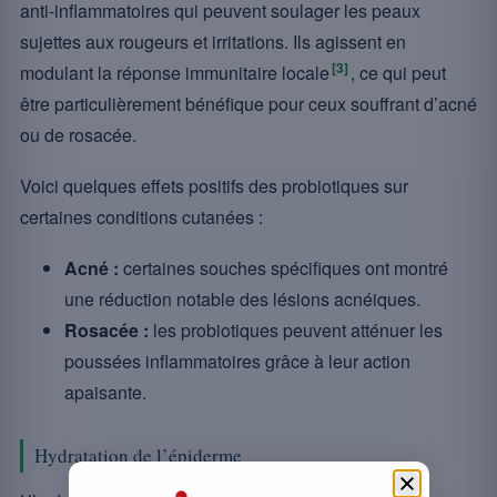
anti-inflammatoires qui peuvent soulager les peaux
sujettes aux rougeurs et irritations. Ils agissent en
[3]
modulant la réponse immunitaire locale
, ce qui peut
être particulièrement bénéfique pour ceux souffrant d’acné
ou de rosacée.
Voici quelques effets positifs des probiotiques sur
certaines conditions cutanées :
Acné :
certaines souches spécifiques ont montré
une réduction notable des lésions acnéiques.
Rosacée :
les probiotiques peuvent atténuer les
poussées inflammatoires grâce à leur action
apaisante.
Hydratation de l’épiderme