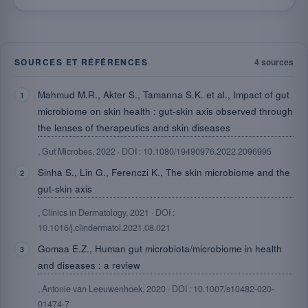
SOURCES ET RÉFÉRENCES
4 sources
Mahmud M.R., Akter S., Tamanna S.K. et al., Impact of gut
microbiome on skin health : gut-skin axis observed through
the lenses of therapeutics and skin diseases
, Gut Microbes, 2022 · DOI : 10.1080/19490976.2022.2096995
Sinha S., Lin G., Ferenczi K., The skin microbiome and the
gut-skin axis
, Clinics in Dermatology, 2021 · DOI :
10.1016/j.clindermatol.2021.08.021
Gomaa E.Z., Human gut microbiota/microbiome in health
and diseases : a review
, Antonie van Leeuwenhoek, 2020 · DOI : 10.1007/s10482-020-
01474-7