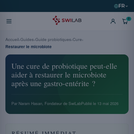
FR
0
Accueil
Guides
Guide probiotiques
Cure
Restaurer le microbiote
Une cure de probiotique peut-elle
aider à restaurer le microbiote
après une gastro-entérite ?
Par Naram Hasan, Fondateur de SwiLab
Publié le
13 mai 2026
RÉSUMÉ IMMÉDIAT