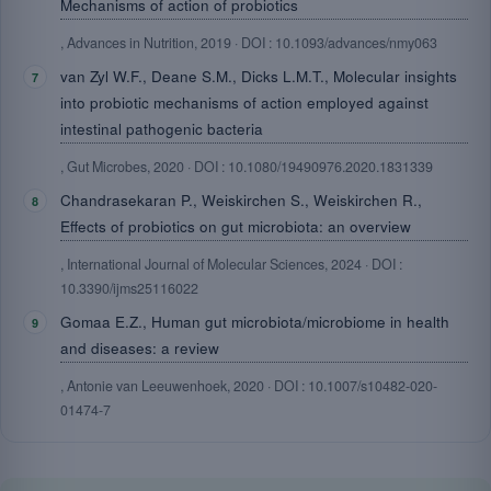
Mechanisms of action of probiotics
, Advances in Nutrition, 2019 · DOI : 10.1093/advances/nmy063
van Zyl W.F., Deane S.M., Dicks L.M.T., Molecular insights
into probiotic mechanisms of action employed against
intestinal pathogenic bacteria
, Gut Microbes, 2020 · DOI : 10.1080/19490976.2020.1831339
Chandrasekaran P., Weiskirchen S., Weiskirchen R.,
Effects of probiotics on gut microbiota: an overview
, International Journal of Molecular Sciences, 2024 · DOI :
10.3390/ijms25116022
Gomaa E.Z., Human gut microbiota/microbiome in health
and diseases: a review
, Antonie van Leeuwenhoek, 2020 · DOI : 10.1007/s10482-020-
01474-7