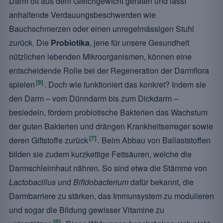
Darm oft aus dem Gleichgewicht geraten und lässt
anhaltende Verdauungsbeschwerden wie
Bauchschmerzen oder einen unregelmässigen Stuhl
zurück. Die
Probiotika
, jene für unsere Gesundheit
nützlichen lebenden Mikroorganismen, können eine
entscheidende Rolle bei der Regeneration der Darmflora
[9]
spielen
. Doch wie funktioniert das konkret? Indem sie
den Darm – vom Dünndarm bis zum Dickdarm –
besiedeln, fördern probiotische Bakterien das Wachstum
der guten Bakterien und drängen Krankheitserreger sowie
[7]
deren Giftstoffe zurück
. Beim Abbau von Ballaststoffen
bilden sie zudem kurzkettige Fettsäuren, welche die
Darmschleimhaut nähren. So sind etwa die Stämme von
Lactobacillus
und
Bifidobacterium
dafür bekannt, die
Darmbarriere zu stärken, das Immunsystem zu modulieren
und sogar die Bildung gewisser Vitamine zu
[8]