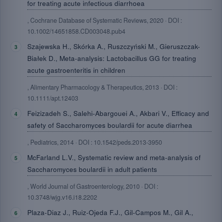
for treating acute infectious diarrhoea
, Cochrane Database of Systematic Reviews, 2020 · DOI :
10.1002/14651858.CD003048.pub4
Szajewska H., Skórka A., Ruszczyński M., Gieruszczak-
Białek D., Meta-analysis: Lactobacillus GG for treating
acute gastroenteritis in children
, Alimentary Pharmacology & Therapeutics, 2013 · DOI :
10.1111/apt.12403
Feizizadeh S., Salehi-Abargouei A., Akbari V., Efficacy and
safety of Saccharomyces boulardii for acute diarrhea
, Pediatrics, 2014 · DOI : 10.1542/peds.2013-3950
McFarland L.V., Systematic review and meta-analysis of
Saccharomyces boulardii in adult patients
, World Journal of Gastroenterology, 2010 · DOI :
10.3748/wjg.v16.i18.2202
Plaza-Diaz J., Ruiz-Ojeda F.J., Gil-Campos M., Gil A.,