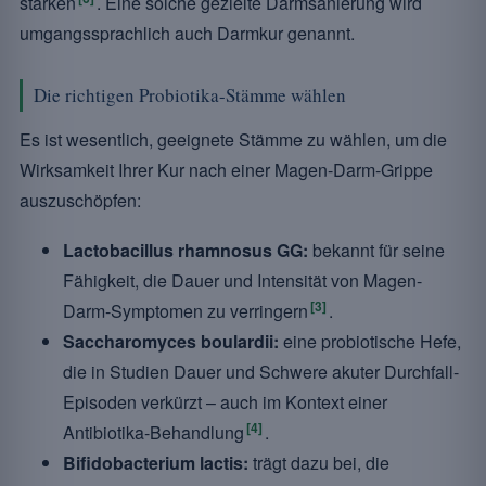
stärken
. Eine solche gezielte Darmsanierung wird
umgangssprachlich auch Darmkur genannt.
Die richtigen Probiotika-Stämme wählen
Es ist wesentlich, geeignete Stämme zu wählen, um die
Wirksamkeit Ihrer Kur nach einer Magen-Darm-Grippe
auszuschöpfen:
Lactobacillus rhamnosus GG:
bekannt für seine
Fähigkeit, die Dauer und Intensität von Magen-
[3]
Darm-Symptomen zu verringern
.
Saccharomyces boulardii:
eine probiotische Hefe,
die in Studien Dauer und Schwere akuter Durchfall-
Episoden verkürzt – auch im Kontext einer
[4]
Antibiotika-Behandlung
.
Bifidobacterium lactis:
trägt dazu bei, die