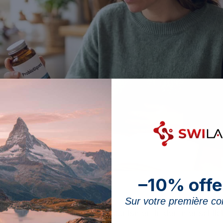
–10% offe
der anhaltende Blähungen – eine gezielte Probiotika-Kur kann das gestörte Da
Sur votre première 
steht darin, lebende Mikroorganismen in den menschli