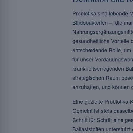
Probiotika sind lebende 
Bifidobakterien –, die ma
Nahrungsergänzungsmitte
gesundheitliche Vorteile
entscheidende Rolle, um 
für unser Verdauungswohl 
krankheitserregenden Bak
strategischen Raum bese
anzuhaften, und können 
Eine gezielte Probiotika
Gemeint ist stets dassel
Schritt für Schritt eine
Ballaststoffen unterstütz