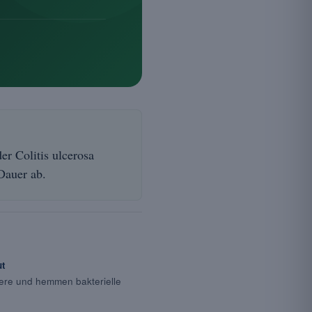
r Colitis ulcerosa
Dauer ab.
ut
iere und hemmen bakterielle