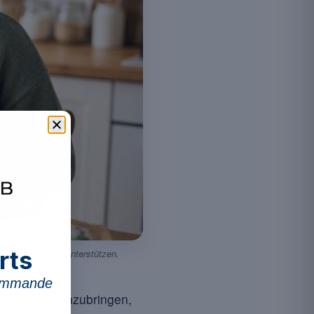
rts
rmgleichgewicht unterstützen.
commande
chen Darm einzubringen,