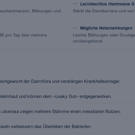
Lactobacillus rhamnosus 
Bauchschmerzen, Blähungen und
Stärkt die Darmbarriere und ver
Mögliche Nebenwirkungen
 KBE pro Tag über mehrere
Leichte Blähungen oder Druckgef
vorübergehend.
leichgewicht der Darmflora und verdrängen Krankheitserreger.
hleimhaut und können dem «Leaky Gut» entgegenwirken.
is ulcerosa zeigen mehrere Stämme einen messbaren Nutzen.
pseln verbessern das Überleben der Bakterien.