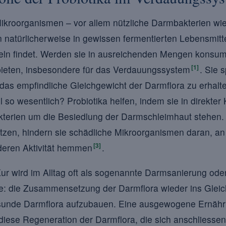
Mikroorganismen – vor allem nützliche Darmbakterien wie
n natürlicherweise in gewissen fermentierten Lebensmitt
ln findet. Werden sie in ausreichenden Mengen konsumi
[1]
 bieten, insbesondere für das Verdauungssystem
. Sie 
das empfindliche Gleichgewicht der Darmflora zu erhalt
so wesentlich? Probiotika helfen, indem sie in direkter
terien um die Besiedlung der Darmschleimhaut stehen.
tzen, hindern sie schädliche Mikroorganismen daran, 
[3]
deren Aktivität hemmen
.
-Kur wird im Alltag oft als sogenannte Darmsanierung od
be: die Zusammensetzung der Darmflora wieder ins Glei
 gesunde Darmflora aufzubauen. Eine ausgewogene Ernäh
t diese Regeneration der Darmflora, die sich anschliess