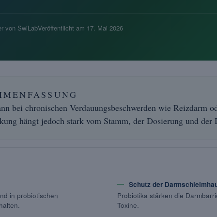
r von SwiLab
Veröffentlicht am
17. Mai 2026
MMENFASSUNG
ann bei chronischen Verdauungsbeschwerden wie Reizdarm ode
irkung hängt jedoch stark vom Stamm, der Dosierung und der 
Schutz der Darmschleimha
nd in probiotischen
Probiotika stärken die Darmbarr
halten.
Toxine.