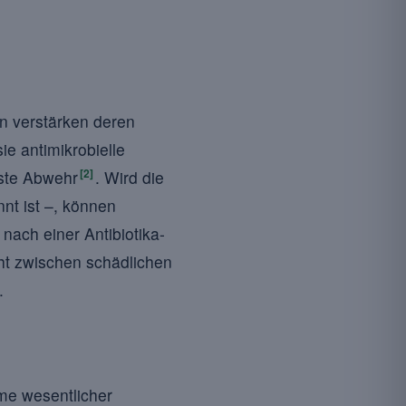
en verstärken deren
e antimikrobielle
[2]
uste Abwehr
. Wird die
nt ist –, können
ach einer Antibiotika-
cht zwischen schädlichen
.
me wesentlicher