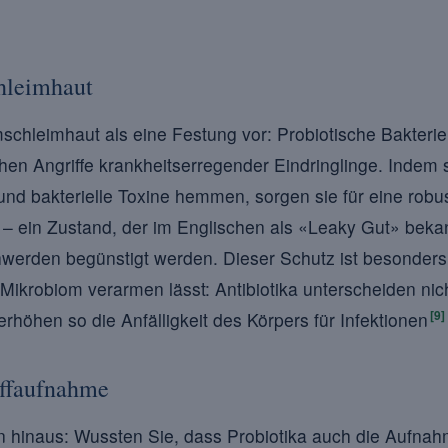
hleimhaut
mschleimhaut als eine Festung vor: Probiotische Bakteri
n Angriffe krankheitserregender Eindringlinge. Indem si
nd bakterielle Toxine hemmen, sorgen sie für eine rob
 – ein Zustand, der im Englischen als «Leaky Gut» bekan
rden begünstigt werden. Dieser Schutz ist besonders n
 Mikrobiom verarmen lässt: Antibiotika unterscheiden ni
[9]
rhöhen so die Anfälligkeit des Körpers für Infektionen
offaufnahme
n hinaus: Wussten Sie, dass Probiotika auch die Aufnah