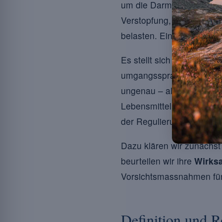
um die Darmfunktion zu 
Verstopfung, wiederkehre
belasten. Eine gesunde D
Es stellt sich daher die F
umgangssprachlich oft a
ungenau – als Darmreini
Lebensmittel den Alltag ta
der Regulierung der Darm
Dazu klären wir zunächst
beurteilen wir ihre
Wirks
Vorsichtsmassnahmen für
Definition und R