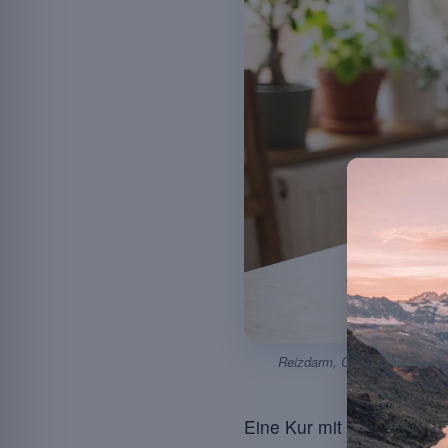
Reizdarm, Colitis ulcerosa o
Eine Kur mit
Probiotika
be