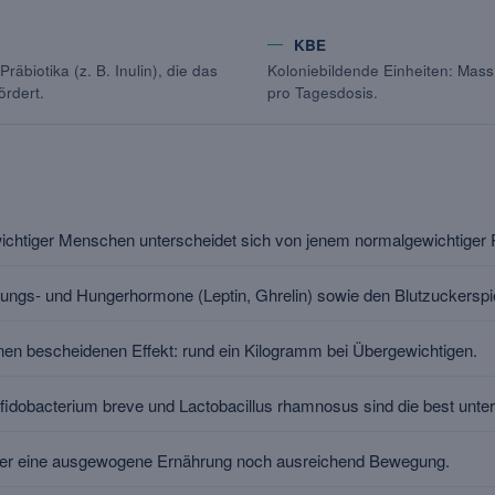
KBE
äbiotika (z. B. Inulin), die das
Koloniebildende Einheiten: Mass 
ördert.
pro Tagesdosis.
chtiger Menschen unterscheidet sich von jenem normalgewichtiger 
gungs- und Hungerhormone (Leptin, Ghrelin) sowie den Blutzuckerspi
en bescheidenen Effekt: rund ein Kilogramm bei Übergewichtigen.
Bifidobacterium breve und Lactobacillus rhamnosus sind die best un
der eine ausgewogene Ernährung noch ausreichend Bewegung.