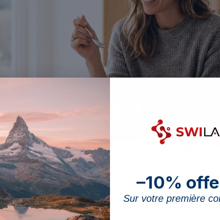
armmikrobiom können das Gewichtsmanagement unterstützen: bleiben aber k
–10% offe
de Mikroorganismen, die eine entscheidende Rolle beim 
Sur votre première 
ikrobiom spielen. Das Verdauungswohl und die
allgem