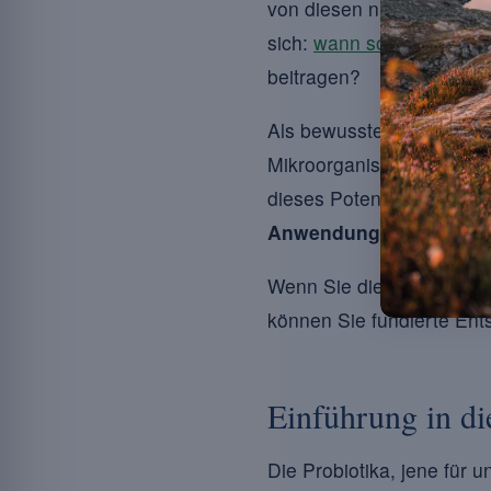
von diesen nützlichen Da
sich:
wann sollte man ein
beitragen?
Als bewusste Konsumentin
Mikroorganismen Ihre Fi
dieses Potenzial bei Übe
Anwendung
.
Wenn Sie die Rolle der P
können Sie fundierte Ent
Einführung in di
Die Probiotika, jene für