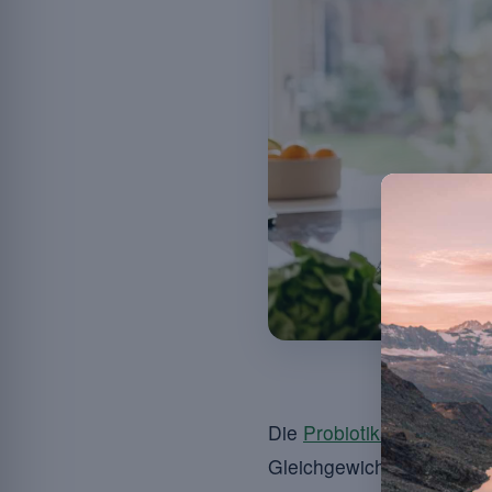
Probiotika und D
Die
Probiotika
sind leben
Gleichgewichts im Darmm