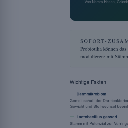
Von Naram Hasan, Gründe
SOFORT-ZUSA
Probiotika können das
modulieren: mit Stäm
Wichtige Fakten
Darmmikrobiom
Gemeinschaft der Darmbakteri
Gewicht und Stoffwechsel beein
Lactobacillus gasseri
Stamm mit Potenzial zur Verrin