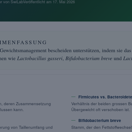
r von SwiLab
Veröffentlicht am
17. Mai 2026
MMENFASSUNG
 Gewichtsmanagement bescheiden unterstützen, indem sie d
men wie
Lactobacillus gasseri
,
Bifidobacterium breve
und
Lac
Firmicutes vs. Bacteroidet
en, deren Zusammensetzung
Verhältnis der beiden grossen B
flussen kann.
Übergewicht oft verschoben ist.
Bifidobacterium breve
gerung von Taillenumfang und
Stamm, der den Fettstoffwechsel