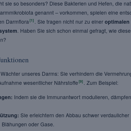
t sie so besonders? Diese Bakterien und Hefen, die nat
rmmikrobiota genannt – vorkommen, spielen eine ents
[1]
en Darmflora
. Sie tragen nicht nur zu einer
optimalen
system
. Haben Sie sich schon einmal gefragt, wie dies
en?
Funktionen
e Wächter unseres Darms: Sie verhindern die Vermehrun
[9]
 Aufnahme wesentlicher Nährstoffe
. Zum Beispiel:
ngen:
Indem sie die Immunantwort modulieren, dämpfen
ützung:
Sie erleichtern den Abbau schwer verdaulicher
 Blähungen oder Gase.