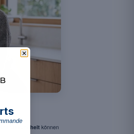
ein Wundermittel.
rts
Erhalt des
commande
eine Gesundheit
können