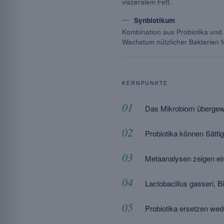
viszeralem Fett.
Synbiotikum
Kombination aus Probiotika und Pr
Wachstum nützlicher Bakterien f
KERNPUNKTE
Das Mikrobiom übergewi
Probiotika können Sätti
Metaanalysen zeigen ein
Lactobacillus gasseri, 
Probiotika ersetzen we