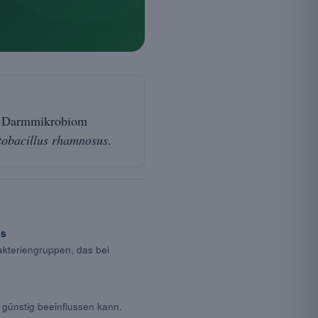
as Darmmikrobiom
tobacillus rhamnosus
.
es
akteriengruppen, das bei
 günstig beeinflussen kann.