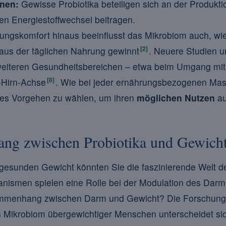
inen:
Gewisse Probiotika beteiligen sich an der Produkti
en Energiestoffwechsel beitragen.
ngskomfort hinaus beeinflusst das Mikrobiom auch, wie
[2]
 aus der täglichen Nahrung gewinnt
. Neuere Studien u
weiteren Gesundheitsbereichen – etwa beim Umgang mit 
[8]
-Hirn-Achse
. Wie bei jeder ernährungsbezogenen Mas
rtes Vorgehen zu wählen, um ihren
möglichen Nutzen
au
ng zwischen Probiotika und Gewich
esunden Gewicht könnten Sie die faszinierende Welt de
anismen spielen eine Rolle bei der Modulation des Dar
sammenhang zwischen Darm und Gewicht? Die Forschung 
 Mikrobiom übergewichtiger Menschen unterscheidet sic