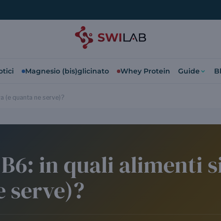
tici
Magnesio (bis)glicinato
Whey Protein
Guide
B
ova (e quanta ne serve)?
B6: in quali alimenti si
e serve)?