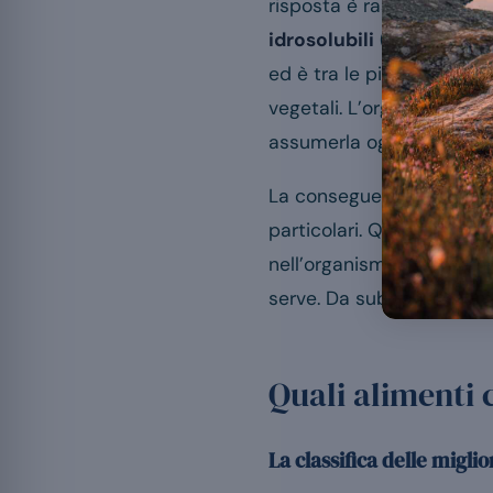
risposta è rassicurante.
idrosolubili
(solubili in 
ed è tra le più diffuse ne
vegetali. L’organismo non
assumerla ogni giorno con
La conseguenza diretta: c
particolari. Questo articol
nell’organismo, quanta 
serve. Da subito: la vita
Quali alimenti
La classifica delle miglio