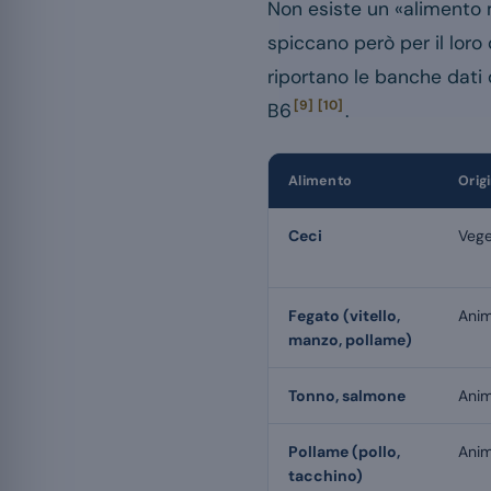
Non esiste un «alimento m
spiccano però per il loro
riportano le banche dati 
[9]
[10]
B6
.
Alimento
Orig
Ceci
Vege
Fegato (vitello,
Anim
manzo, pollame)
Tonno, salmone
Anim
Pollame (pollo,
Anim
tacchino)