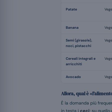
Patate
Vege
Banana
Vege
Semi (girasole),
Vege
noci, pistacchi
Cereali integrali e
Vege
arricchiti
Avocado
Vege
Allora, qual è «l’aliment
È la domanda più frequent
in testa i
ceci
; su quello