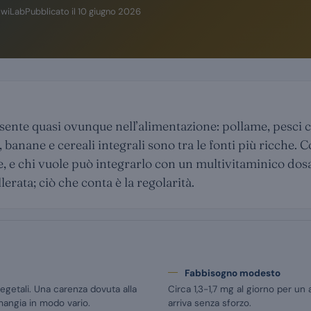
SwiLab
Pubblicato il
10 giugno 2026
sente quasi ovunque nell’alimentazione: pollame, pesci
, banane e cereali integrali sono tra le fonti più ricche. 
, e chi vuole può integrarlo con un multivitaminico dosa
erata; ciò che conta è la regolarità.
Fabbisogno modesto
vegetali. Una carenza dovuta alla
Circa 1,3-1,7 mg al giorno per un 
 mangia in modo vario.
arriva senza sforzo.