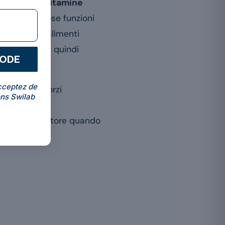
 parte delle
vitamine
ile per numerose funzioni
che in molti alimenti
surplus: deve quindi
CODE
cceptez de
 B6 senza sforzi
ns Swilab
li della B6
ne un integratore quando