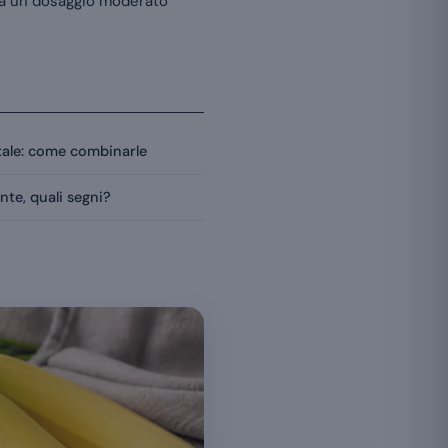
sta un dosaggio moderato
tale: come combinarle
nte, quali segni?