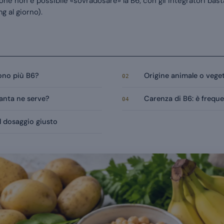
ione non è possibile «sovradosare» la B6; con gli integratori ba
g al giorno).
ono più B6?
Origine animale o vege
02
uanta ne serve?
Carenza di B6: è freque
04
l dosaggio giusto