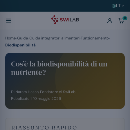
IT
0
Home
Guida
Guida integratori alimentari
Funzionamento
Biodisponibilità
Cos’è la biodisponibilità di un
nutriente?
Di
Naram Hasan
, Fondatore di SwiLab
Pubblicato il
10 maggio 2026
RIASSUNTO RAPIDO