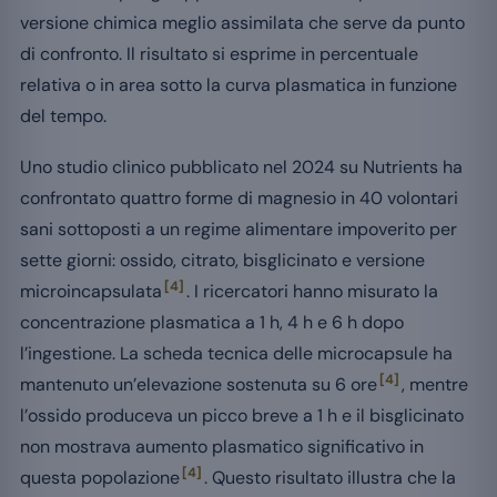
versione chimica meglio assimilata che serve da punto
di confronto. Il risultato si esprime in percentuale
relativa o in area sotto la curva plasmatica in funzione
del tempo.
Uno studio clinico pubblicato nel 2024 su Nutrients ha
confrontato quattro forme di magnesio in 40 volontari
sani sottoposti a un regime alimentare impoverito per
sette giorni: ossido, citrato, bisglicinato e versione
[4]
microincapsulata
. I ricercatori hanno misurato la
concentrazione plasmatica a 1 h, 4 h e 6 h dopo
l’ingestione. La scheda tecnica delle microcapsule ha
[4]
mantenuto un’elevazione sostenuta su 6 ore
, mentre
l’ossido produceva un picco breve a 1 h e il bisglicinato
non mostrava aumento plasmatico significativo in
[4]
questa popolazione
. Questo risultato illustra che la