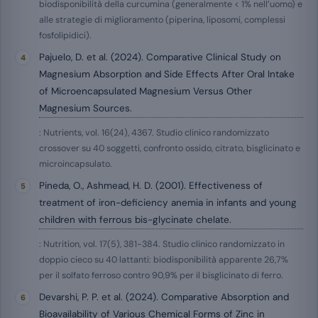
biodisponibilità della curcumina (generalmente < 1% nell’uomo) e
alle strategie di miglioramento (piperina, liposomi, complessi
fosfolipidici).
Pajuelo, D. et al. (2024). Comparative Clinical Study on
Magnesium Absorption and Side Effects After Oral Intake
of Microencapsulated Magnesium Versus Other
Magnesium Sources.
: Nutrients, vol. 16(24), 4367. Studio clinico randomizzato
crossover su 40 soggetti, confronto ossido, citrato, bisglicinato e
microincapsulato.
Pineda, O., Ashmead, H. D. (2001). Effectiveness of
treatment of iron-deficiency anemia in infants and young
children with ferrous bis-glycinate chelate.
: Nutrition, vol. 17(5), 381-384. Studio clinico randomizzato in
doppio cieco su 40 lattanti: biodisponibilità apparente 26,7%
per il solfato ferroso contro 90,9% per il bisglicinato di ferro.
Devarshi, P. P. et al. (2024). Comparative Absorption and
Bioavailability of Various Chemical Forms of Zinc in