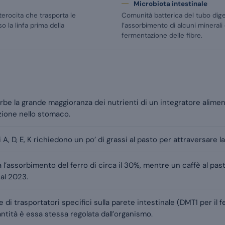
Microbiota intestinale
nterocita che trasporta le
Comunità batterica del tubo di
so la linfa prima della
l’assorbimento di alcuni minerali
fermentazione delle fibre.
rbe la grande maggioranza dei nutrienti di un integratore alime
uzione nello stomaco.
i A, D, E, K richiedono un po’ di grassi al pasto per attraversare l
l’assorbimento del ferro di circa il 30%, mentre un caffè al pa
al 2023.
di trasportatori specifici sulla parete intestinale (DMT1 per il f
quantità è essa stessa regolata dall’organismo.