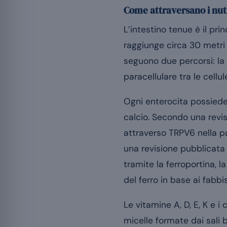
Come attraversano i nutr
L’intestino tenue è il pri
raggiunge circa 30 metri 
seguono due percorsi: la v
paracellulare tra le cellul
Ogni enterocita possiede p
calcio. Secondo una revi
attraverso TRPV6 nella par
una revisione pubblicata
tramite la ferroportina, 
del ferro in base ai fabbi
Le vitamine A, D, E, K e i
micelle formate dai sali b