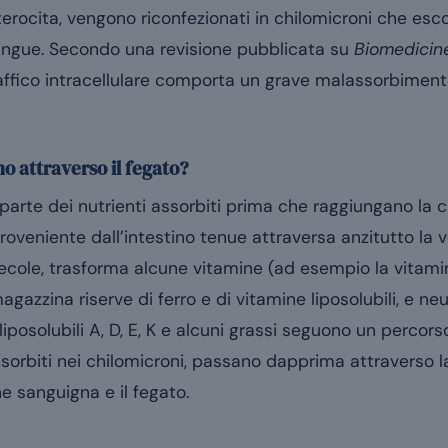
terocita, vengono riconfezionati in chilomicroni che esco
sangue. Secondo una revisione pubblicata su
Biomedicin
ffico intracellulare comporta un grave malassorbimento 
no attraverso il fegato?
r parte dei nutrienti assorbiti prima che raggiungano la 
oveniente dall’intestino tenue attraversa anzitutto la 
lecole, trasforma alcune vitamine (ad esempio la vitami
gazzina riserve di ferro e di vitamine liposolubili, e neu
 liposolubili A, D, E, K e alcuni grassi seguono un percor
sorbiti nei chilomicroni, passano dapprima attraverso la
ne sanguigna e il fegato.