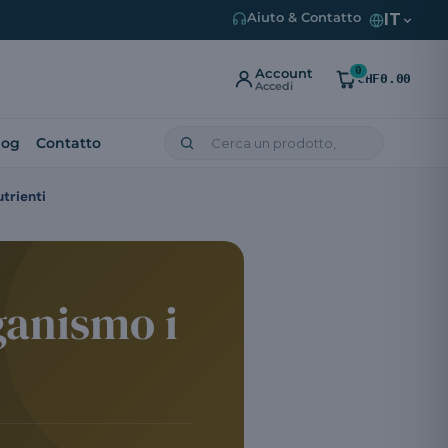
IT
Aiuto & Contatto
0
Account
CHF0.00
Accedi
log
Contatto
trienti
ganismo i