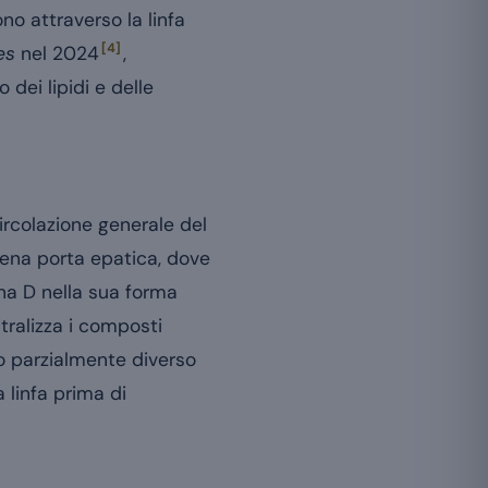
no attraverso la linfa
[4]
es
nel 2024
,
dei lipidi e delle
circolazione generale del
vena porta epatica, dove
na D nella sua forma
tralizza i composti
so parzialmente diverso
 linfa prima di