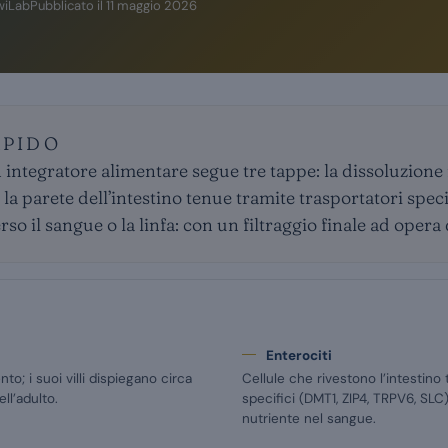
wiLab
Pubblicato il
11 maggio 2026
APIDO
integratore alimentare segue tre tappe: la dissoluzione 
la parete dell’intestino tenue tramite trasportatori specif
so il sangue o la linfa: con un filtraggio finale ad opera 
Enterociti
o; i suoi villi dispiegano circa
Cellule che rivestono l’intestino 
ll’adulto.
specifici (DMT1, ZIP4, TRPV6, SL
nutriente nel sangue.