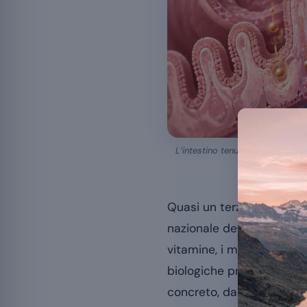
L’intestino tenue assicura la ma
Quasi un terzo della pop
nazionale dell’USAV. Ma un
vitamine, i minerali o le
biologiche precise, ciascu
concreto, dallo stomaco a