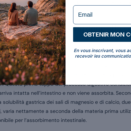
r comprendere cosa determina la parte realmente utile
formulaire Email
n nutriente, dall’assunzione alla c
OBTENIR MON 
maco?
En vous inscrivant, vous a
recevoir les communicatio
rma galenica dell’integratore; a questo stadio della di
. Generalmente da 15 minuti a oltre un’ora a seconda del
l’adulto a digiuno) e gli enzimi disintegrano la capsula, 
ttivi. Questa prima tappa del processo digestivo condizion
riva intatta nell’intestino e non viene assorbita. Seco
la solubilità gastrica dei sali di magnesio e di calcio, d
ri, varia nettamente a seconda della materia prima utili
ibile per l’assorbimento intestinale.