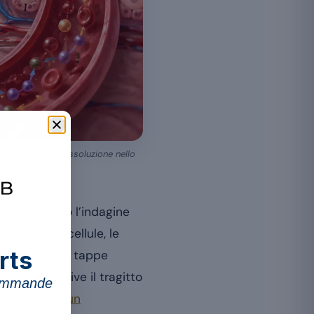
imentare, dopo dissoluzione nello
tare secondo l’indagine
 poi nelle cellule, le
rts
so risponde a tappe
ticolo descrive il tragitto
commande
onamento di un