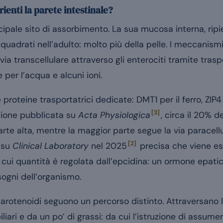
ienti la parete intestinale?
ncipale sito di assorbimento. La sua mucosa interna, ripie
quadrati nell’adulto: molto più della pelle. I meccanis
ia transcellulare attraverso gli enterociti tramite traspor
e per l’acqua e alcuni ioni.
roteine trasportatrici dedicate: DMT1 per il ferro, ZIP4 
[3]
sione pubblicata su
Acta Physiologica
, circa il 20% d
te alta, mentre la maggior parte segue la via paracellulare
[2]
 su
Clinical Laboratory
nel 2025
precisa che viene es
la cui quantità è regolata dall’epcidina: un ormone epati
sogni dell’organismo.
 carotenoidi seguono un percorso distinto. Attraversano l
iliari e da un po’ di grassi: da cui l’istruzione di assum