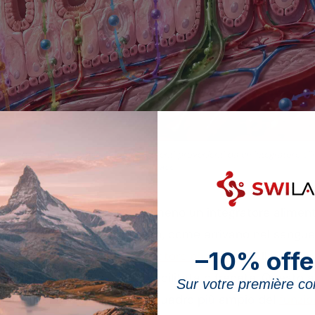
ggior parte dell’assorbimento dei nutrienti provenienti da un integratore al
stomaco.
olazione svizzera assume almeno un integratore alimen
a volta deglutita la capsula, come arrivano nel sangue, e
–10% offe
 piante contenute in un
integratore alimentare
? Il percor
na delle quali può essere facilitata o frenata. Questo ar
Sur votre première 
l fegato, e lo inserisce nel quadro più ampio del
funzi