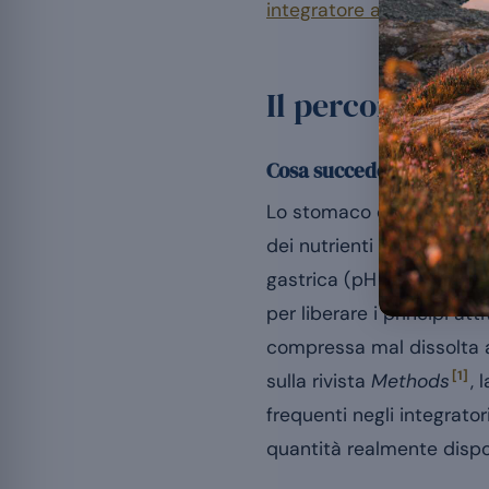
integratore alimentare
pe
Il percorso di u
Cosa succede nello sto
Lo stomaco dissolve la fo
dei nutrienti è marginale
gastrica (pH 1,5 – 3,5 nel
per liberare i principi a
compressa mal dissolta ar
[1]
sulla rivista
Methods
, 
frequenti negli integrato
quantità realmente dispon