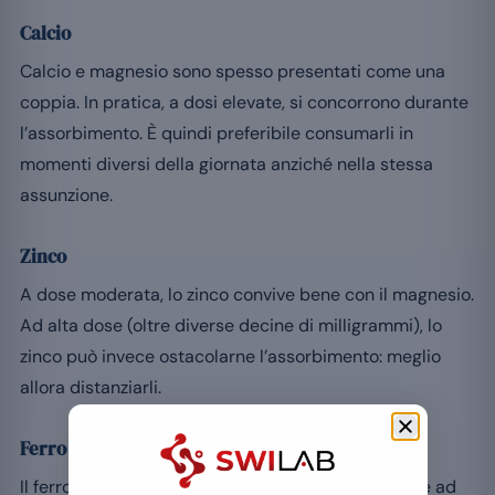
Calcio
Calcio e magnesio sono spesso presentati come una
coppia. In pratica, a dosi elevate, si concorrono durante
l’assorbimento. È quindi preferibile consumarli in
momenti diversi della giornata anziché nella stessa
assunzione.
Zinco
A dose moderata, lo zinco convive bene con il magnesio.
Ad alta dose (oltre diverse decine di milligrammi), lo
zinco può invece ostacolarne l’assorbimento: meglio
allora distanziarli.
Ferro
Il ferro e il magnesio assunti contemporaneamente ad