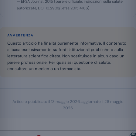
— EFSA Journal, 2015 (parere ufficiale; indicazioni sulla salute
autorizzate, DOI 10.2903/j.efsa.2015.4186)
AVVERTENZA
Questo articolo ha finalità puramente informative. Il contenuto
si basa esclusivamente su fonti istituzionali pubbliche e sulla
letteratura scientifica citata. Non sostituisce in alcun caso un
parere professionale. Per qualsiasi questione di salute,
consultare un medico o un farmacista.
Articolo pubblicato il
13 maggio 2026
, aggiornato il
28 maggio
2026
.
Ca
Cop