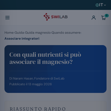
IT
0
Home
Guida
Guida magnesio
Quando assumere
Associare integratori
Con quali nutrienti si può
associare il magnesio?
Di
Naram Hasan
, Fondatore di SwiLab
Pubblicato il
13 maggio 2026
RIASSUNTO RAPIDO