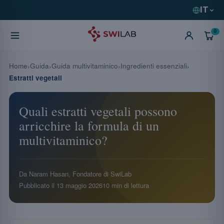
IT
0
Home
Guida
Guida multivitaminico
Ingredienti essenziali
Estratti vegetali
Quali estratti vegetali possono
arricchire la formula di un
multivitaminico?
Da Naram Hasan, Fondatore di SwiLab
Pubblicato il
13 maggio 2026
10 min di lettura