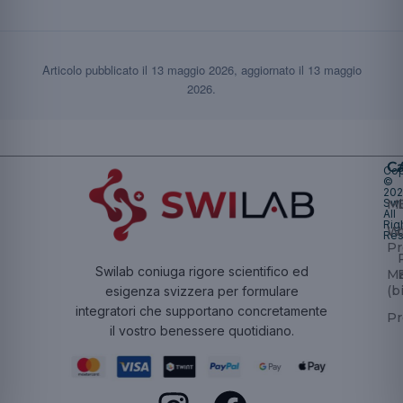
Articolo pubblicato il
13 maggio 2026
, aggiornato il
13 maggio
2026
.
Ca
Cop
©
20
Swi
Mu
All
Rig
W
Res
Pr
Swilab coniuga rigore scientifico ed
Ma
(b
esigenza svizzera per formulare
integratori che supportano concretamente
Pr
il vostro benessere quotidiano.