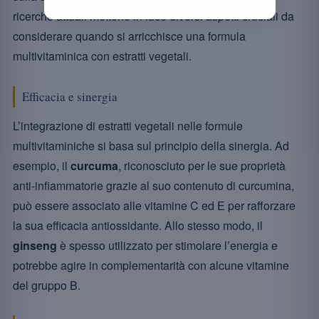
ricerche attuali mettono in luce diversi aspetti cruciali da
considerare quando si arricchisce una formula
multivitaminica con estratti vegetali.
Efficacia e sinergia
L’integrazione di estratti vegetali nelle formule
multivitaminiche si basa sul principio della sinergia. Ad
esempio, il
curcuma
, riconosciuto per le sue proprietà
anti-infiammatorie grazie al suo contenuto di curcumina,
può essere associato alle vitamine C ed E per rafforzare
la sua efficacia antiossidante. Allo stesso modo, il
ginseng
è spesso utilizzato per stimolare l’energia e
potrebbe agire in complementarità con alcune vitamine
del gruppo B.