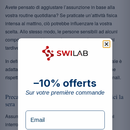
Avete pensato di aggiustare l’assunzione in base alla
vostra routine quotidiana? Se praticate un’attività fisica
intensa al mattino, ciò potrebbe influenzare la vostra
scelta. Allo stesso modo, le persone sensibili ad alcuni
componenti potrebbero preferire evitare le assunzioni
tardive per evitare qualsiasi disturbo del sonno.
In definitiva, non esiste una risposta unica; l’essenziale è
adattare l’assunzione alle proprie esigenze specifiche
rispettando al contempo le raccomandazioni nutrizionali.
–10% offerts
Sur votre première commande
Precauzioni da prendere con i multivitaminici la
sera
formulaire Email
Assumere multivitaminici la sera può sollevare alcuni
interrogativi, in particolare riguardo al loro impatto