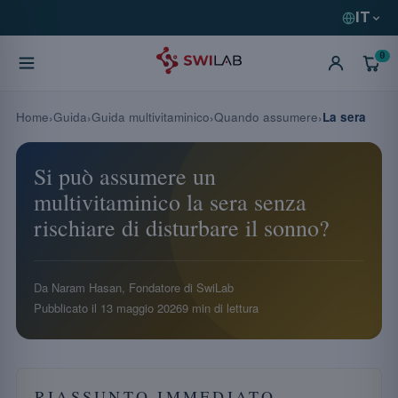
IT
0
Home
Guida
Guida multivitaminico
Quando assumere
La sera
Si può assumere un
multivitaminico la sera senza
rischiare di disturbare il sonno?
Da Naram Hasan, Fondatore di SwiLab
Pubblicato il
13 maggio 2026
9 min di lettura
RIASSUNTO IMMEDIATO