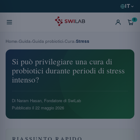
IT
0
Home
Guida
Guida probiotici
Cura
Stress
Si può privilegiare una cura di
probiotici durante periodi di stress
intenso?
Di Naram Hasan, Fondatore di SwiLab
Pubblicato il
22 maggio 2026
RIASSUNTO RAPIDO