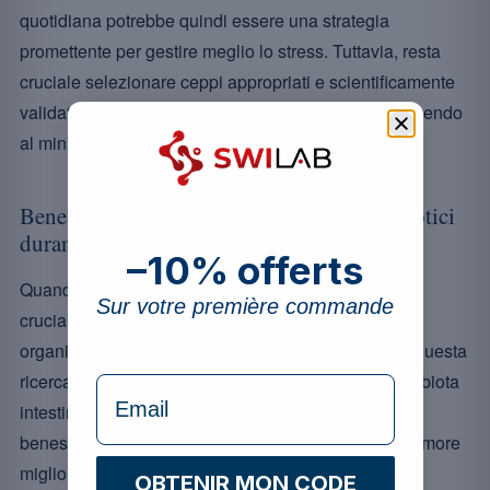
quotidiana potrebbe quindi essere una strategia
promettente per gestire meglio lo stress. Tuttavia, resta
cruciale selezionare ceppi appropriati e scientificamente
validati per massimizzarne i potenziali benefici riducendo
al minimo i rischi legati al loro uso.
Benefici e precauzioni di una cura di probiotici
durante lo stress
–10% offerts
Quando lo stress sembra prendere il sopravvento, è
Sur votre première commande
cruciale cercare soluzioni naturali per lenire il nostro
organismo. I probiotici si rivelano alleati preziosi in questa
ricerca, grazie alla loro capacità di arricchire il microbiota
formulaire Email
intestinale, il vero direttore d’orchestra del nostro
benessere generale. Dal sollievo dallo stress a un umore
migliore, gli integratori probiotici sono sempre più
OBTENIR MON CODE