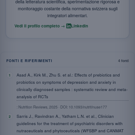
della letteratura scientifica, sperimentazione rigorosa e
monitoraggio costante della normativa svizzera sugli
integratori alimentari.
·
Vedi il profilo completo →
LinkedIn
FONTI E RIFERIMENTI
4 fonti
Asad A., Kirk M., Zhu S. et al.: Effects of prebiotics and
probiotics on symptoms of depression and anxiety in
clinically diagnosed samples : systematic review and meta-
analysis of RCTs
: Nutrition Reviews, 2025 · DOI: 10.1093/nutrit/nuae177
Sarris J., Ravindran A., Yatham L.N. et al., Clinician
guidelines for the treatment of psychiatric disorders with
nutraceuticals and phytoceuticals (WFSBP and CANMAT