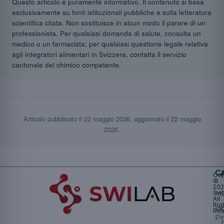
Questo articolo è puramente informativo. Il contenuto si basa
esclusivamente su fonti istituzionali pubbliche e sulla letteratura
scientifica citata. Non sostituisce in alcun modo il parere di un
professionista. Per qualsiasi domanda di salute, consulta un
medico o un farmacista; per qualsiasi questione legale relativa
agli integratori alimentari in Svizzera, contatta il servizio
cantonale del chimico competente.
Articolo pubblicato il
22 maggio 2026
, aggiornato il
22 maggio
2026
.
Ca
Cop
©
20
Swi
Mu
All
Rig
W
Res
Pr