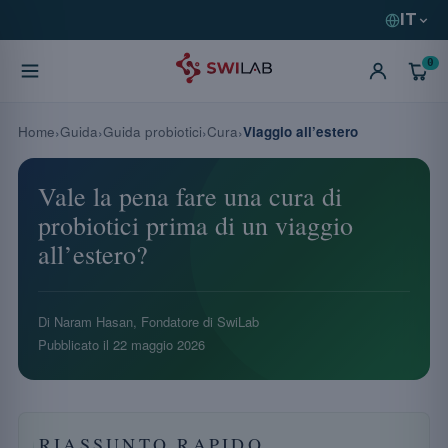
IT
0
Home
Guida
Guida probiotici
Cura
Viaggio all’estero
Vale la pena fare una cura di
probiotici prima di un viaggio
all’estero?
Di Naram Hasan, Fondatore di SwiLab
Pubblicato il
22 maggio 2026
RIASSUNTO RAPIDO