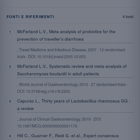
FONTI E RIFERIMENTI
4 fonti
McFarland L.V., Meta-analysis of probiotics for the
prevention of traveller’s diarrhoea
, Travel Medicine and Infectious Disease, 2007 · 12 randomised
trials · DOI: 10.1016/j.tmaid.2005.10.003
McFarland L.V., Systematic review and meta-analysis of
Saccharomyces boulardii in adult patients
, World Journal of Gastroenterology, 2010 · 27 randomised trials ·
DOI: 10.3748/wjg.v16.i18.2202
Capurso L., Thirty years of Lactobacillus rhamnosus GG :
a review
, Journal of Clinical Gastroenterology, 2019 · DOI:
10.1097/MCG.0000000000001170
Hill C., Guarner F., Reid G. et al., Expert consensus