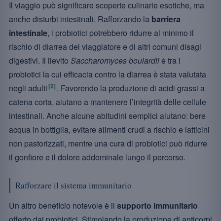
Il viaggio può significare scoperte culinarie esotiche, ma
anche disturbi intestinali. Rafforzando la
barriera
intestinale
, i probiotici potrebbero ridurre al minimo il
rischio di diarrea del viaggiatore e di altri comuni disagi
digestivi. Il lievito
Saccharomyces boulardii
è tra i
probiotici la cui efficacia contro la diarrea è stata valutata
[2]
negli adulti
. Favorendo la produzione di acidi grassi a
catena corta, aiutano a mantenere l’integrità delle cellule
intestinali. Anche alcune abitudini semplici aiutano: bere
acqua in bottiglia, evitare alimenti crudi a rischio e latticini
non pastorizzati, mentre una cura di probiotici può ridurre
il gonfiore e il dolore addominale lungo il percorso.
Rafforzare il sistema immunitario
Un altro beneficio notevole è il
supporto immunitario
offerto dai probiotici. Stimolando la produzione di anticorpi