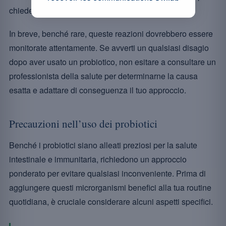
chiedere il parere di un operatore sanitario.
In breve, benché rare, queste reazioni dovrebbero essere
monitorate attentamente. Se avverti un qualsiasi disagio
dopo aver usato un probiotico, non esitare a consultare un
professionista della salute per determinarne la causa
esatta e adattare di conseguenza il tuo approccio.
Precauzioni nell’uso dei probiotici
Benché i probiotici siano alleati preziosi per la salute
intestinale e immunitaria, richiedono un approccio
ponderato per evitare qualsiasi inconveniente. Prima di
aggiungere questi microrganismi benefici alla tua routine
quotidiana, è cruciale considerare alcuni aspetti specifici.