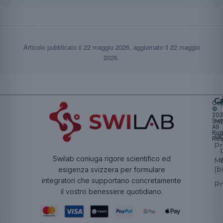
Articolo pubblicato il
22 maggio 2026
, aggiornato il
22 maggio
2026
.
Ca
Cop
©
20
Swi
Mu
All
Rig
W
Res
Pr
Swilab coniuga rigore scientifico ed
Ma
(b
esigenza svizzera per formulare
integratori che supportano concretamente
Pr
il vostro benessere quotidiano.