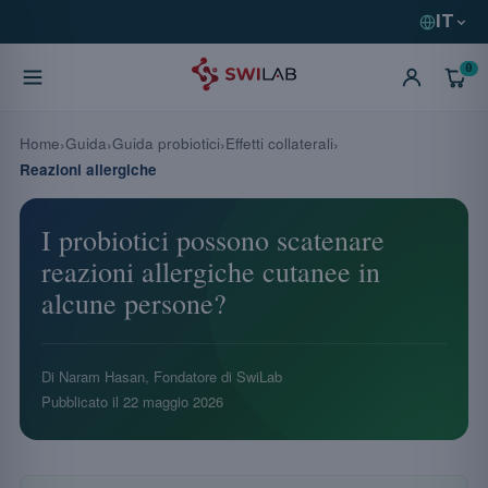
IT
0
Home
Guida
Guida probiotici
Effetti collaterali
Reazioni allergiche
I probiotici possono scatenare
reazioni allergiche cutanee in
alcune persone?
Di Naram Hasan, Fondatore di SwiLab
Pubblicato il
22 maggio 2026