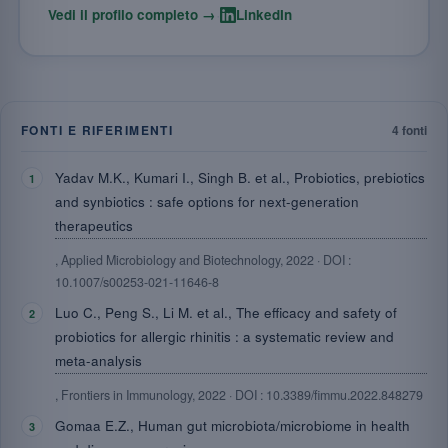
·
Vedi il profilo completo →
LinkedIn
FONTI E RIFERIMENTI
4 fonti
Yadav M.K., Kumari I., Singh B. et al., Probiotics, prebiotics
and synbiotics : safe options for next-generation
therapeutics
, Applied Microbiology and Biotechnology, 2022 · DOI :
10.1007/s00253-021-11646-8
Luo C., Peng S., Li M. et al., The efficacy and safety of
probiotics for allergic rhinitis : a systematic review and
meta-analysis
, Frontiers in Immunology, 2022 · DOI : 10.3389/fimmu.2022.848279
Gomaa E.Z., Human gut microbiota/microbiome in health