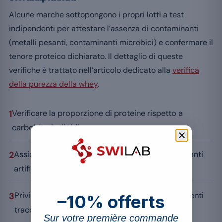
Alcune marche sottopongono i propri lotti a test
indipendenti per attestare l’assenza di contaminanti
(metalli pesanti, contaminanti microbici) e confermare il
tenore proteico dichiarato. Il dettaglio di queste
verifiche è trattato nell’articolo dedicato alla
verifica
della purezza della whey
.
1
Verificare la proporzione di proteine rispetto a
carboidrati e lipidi.
2
Assicurarsi dell’assenza di aggiunte inutili (coloranti
artificiali, eccesso di edulcoranti).
3
Privilegiare i prodotti sottoposti a test indipendenti
–10% offerts
tracciabili.
Sur votre première commande