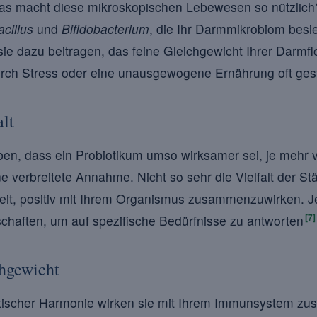
s macht diese mikroskopischen Lebewesen so nützlich?
cillus
und
Bifidobacterium
, die Ihr Darmmikrobiom besi
ie dazu beitragen, das feine Gleichgewicht Ihrer Darmfl
urch Stress oder eine unausgewogene Ernährung oft gest
alt
uben, dass ein Probiotikum umso wirksamer sei, je meh
ine verbreitete Annahme. Nicht so sehr die Vielfalt der S
gkeit, positiv mit Ihrem Organismus zusammenzuwirken. 
[7]
schaften, um auf spezifische Bedürfnisse zu antworten
hgewicht
tischer Harmonie wirken sie mit Ihrem Immunsystem z