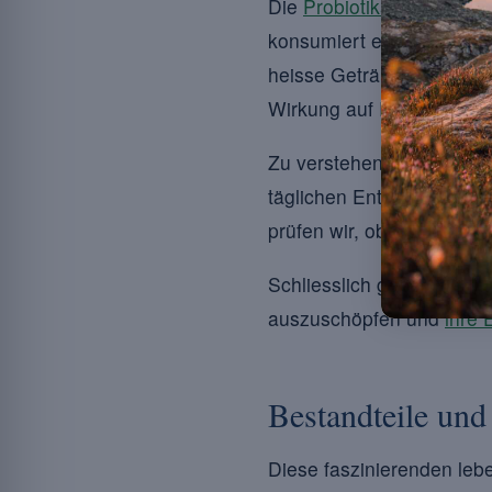
Die
Probiotika
sind gesun
konsumiert einen
Nutzen
heisse Getränke auf ihre
Wirkung auf Ihre Darmflo
Zu verstehen, wie sie fu
täglichen Entscheidungen 
prüfen wir, ob die Hitze 
Schliesslich geben wir I
auszuschöpfen und
ihre
Bestandteile und
Diese faszinierenden leb