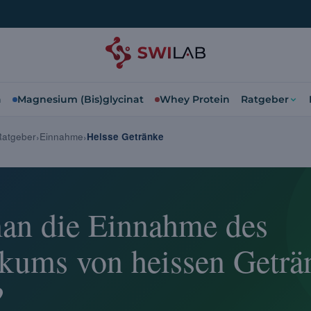
a
Magnesium (Bis)glycinat
Whey Protein
Ratgeber
Ratgeber
Einnahme
Heisse Getränke
man die Einnahme des
ikums von heissen Geträ
?