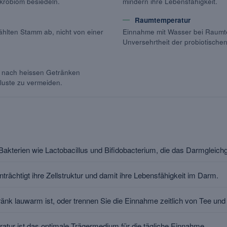
krobiom besiedeln.
mindern ihre Lebensfähigkeit.
Raumtemperatur
hlten Stamm ab, nicht von einer
Einnahme mit Wasser bei Raumt
Unversehrtheit der probiotisch
r nach heissen Getränken
luste zu vermeiden.
 Bakterien wie Lactobacillus und Bifidobacterium, die das Darmgleich
rächtigt ihre Zellstruktur und damit ihre Lebensfähigkeit im Darm.
ränk lauwarm ist, oder trennen Sie die Einnahme zeitlich von Tee und
tur ist das optimale Trägermedium für die tägliche Einnahme.