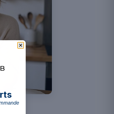
rts
 die Wirksamkeit.
commande