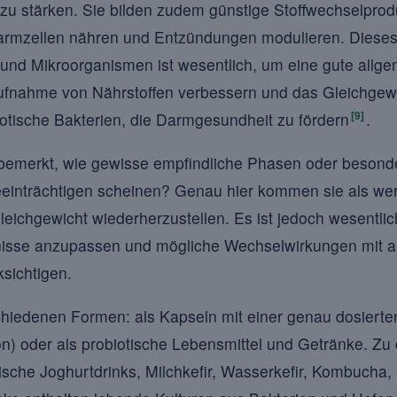
 zu stärken. Sie bilden zudem günstige Stoffwechselprod
Darmzellen nähren und Entzündungen modulieren. Diese
nd Mikroorganismen ist wesentlich, um eine gute allg
Aufnahme von Nährstoffen verbessern und das Gleichgew
[9]
iotische Bakterien, die Darmgesundheit zu fördern
.
emerkt, wie gewisse empfindliche Phasen oder besonde
inträchtigen scheinen? Genau hier kommen sie als wer
Gleichgewicht wiederherzustellen. Es ist jedoch wesentl
fnisse anzupassen und mögliche Wechselwirkungen mit a
sichtigen.
schiedenen Formen: als Kapseln mit einer genau dosierte
on) oder als probiotische Lebensmittel und Getränke. Zu
sche Joghurtdrinks, Milchkefir, Wasserkefir, Kombucha, 