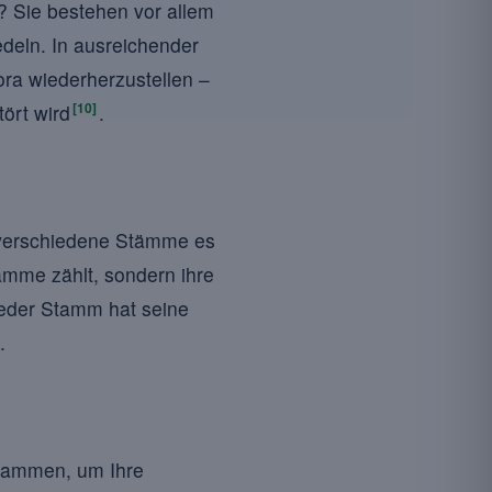
 Sie bestehen vor allem
edeln. In ausreichender
ora wiederherzustellen –
[10]
ört wird
.
r verschiedene Stämme es
tämme zählt, sondern ihre
Jeder Stamm hat seine
.
usammen, um Ihre