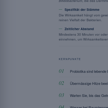
Bifidobacterium
, die das Darmmi
Spezifität der Stämme
Die Wirksamkeit hängt vom gewä
reinen Vielfalt der Bakterien.
Zeitlicher Abstand
Mindestens 30 Minuten vor ode
einnehmen, um Wirksamkeitsver
KERNPUNKTE
Probiotika sind lebende
Übermässige Hitze beeint
Warten Sie, bis das Get
Wasser bei Raumtempera