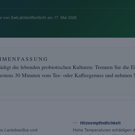
r von SwiLab
Veröffentlicht am
17. Mai 2026
MMENFASSUNG
ädigt die lebenden probiotischen Kulturen: Trennen Sie die 
stens 30 Minuten vom Tee- oder Kaffeegenuss und nehmen S
Hitzeempfindlichkeit
aus
Lactobacillus
und
Hohe Temperaturen schädigen die