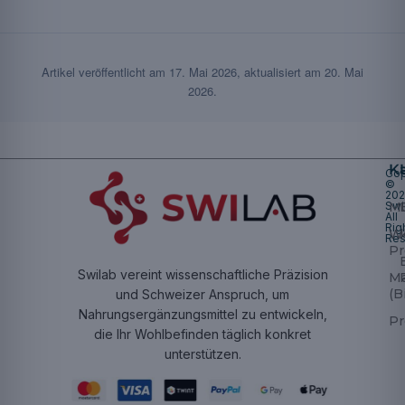
Artikel veröffentlicht am
17. Mai 2026
, aktualisiert am
20. Mai
2026
.
K
Cop
©
20
Swi
Mu
All
Rig
W
Res
Pr
Swilab vereint wissenschaftliche Präzision
M
(B
und Schweizer Anspruch, um
Nahrungsergänzungsmittel zu entwickeln,
Pr
die Ihr Wohlbefinden täglich konkret
unterstützen.