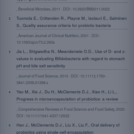
, Beneficial Microbes, 2011 · DOI : 10.3920/BM2011.0022
Tuomola E., Crittenden R., Playne M., Isolauri E., Salminen
S., Quality assurance criteria for probiotic bacteria
, American Journal of Clinical Nutrition, 2001 · DOI :
10.1093/ajcn/73.2.393s
Jia L., Shigwedha N., Mwandemele O.D., Use of D- and z-
values in evaluating Bifidobacteria with regard to stomach
pH and bile salt sensitivity
, Journal of Food Science, 2010 · DOI : 10.1111/j.1750-
3841.2009.01398.x
Yao M., Xie J., Du H., McClements D.J., Xiao H., Li L.,
Progress in microencapsulation of probiotics: a review
, Comprehensive Reviews in Food Science and Food Safety, 2020 ·
DOI : 10.1111/1541-4337.12532
Han J., McClements D.J., Liu X., Liu F., Oral delivery of
probiotics using single-cell encapsulation