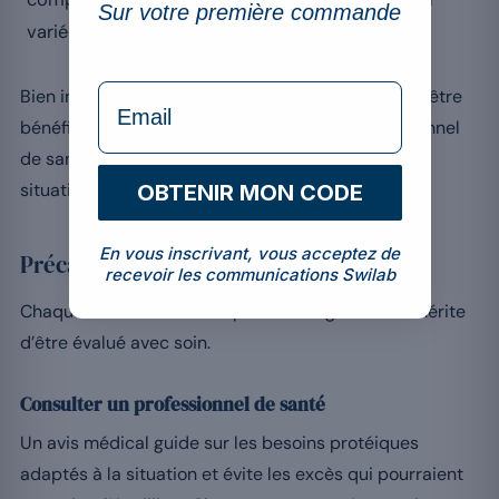
Sur votre première commande
variée, pourtant essentielle.
formulaire Email
Bien intégrée à un régime sain, la whey peut donc être
bénéfique, mais cela se discute avec un professionnel
de santé, pour évaluer son adéquation à chaque
situation.
OBTENIR MON CODE
En vous inscrivant, vous acceptez de
Précautions à prendre
recevoir les communications Swilab
Chaque choix alimentaire pendant la grossesse mérite
d’être évalué avec soin.
Consulter un professionnel de santé
Un avis médical guide sur les besoins protéiques
adaptés à la situation et évite les excès qui pourraient