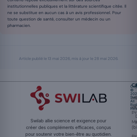
institutionnelles publiques et la littérature scientifique citée. Il
ne se substitue en aucun cas à un avis professionnel. Pour
toute question de santé, consulter un médecin ou un
pharmacien.
Article publié le
13 mai 2026
, mis à jour le
28 mai 2026
.
Ca
Cop
©
20
Swi
Mu
All
Rig
W
Res
Pr
Swilab allie science et exigence pour
M
(b
créer des compléments efficaces, conçus
pour soutenir votre bien-être au quotidien.
Pr