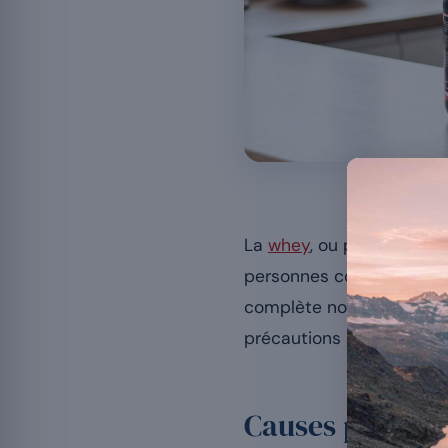
La plupart des 
La
whey
, ou protéine de 
personnes constatent tou
complète notre dossier s
précautions à prendre et 
Causes possible