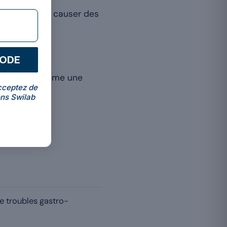
 peut parfois causer des
CODE
tolérantes, même une
cceptez de
.
ns Swilab
de troubles gastro-