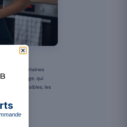
ose mal adaptée.
upération. Certaines
mé. Cette page, qui
les causes possibles, les
ble.
rts
commande