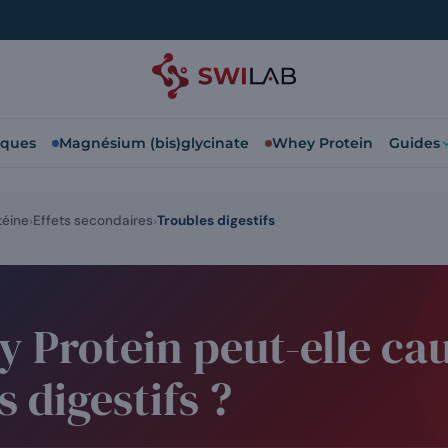
iques
Magnésium (bis)glycinate
Whey Protein
Guides
téine
Effets secondaires
Troubles digestifs
 Protein peut-elle ca
s digestifs ?