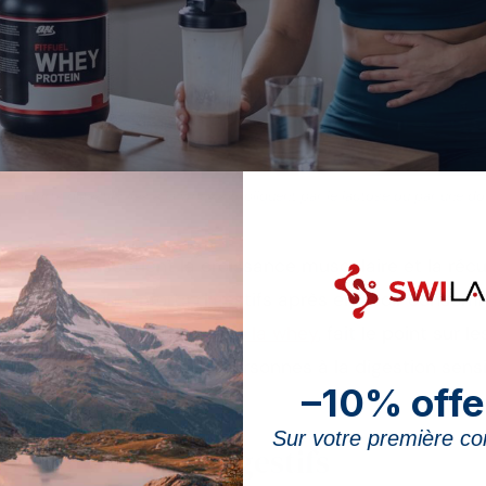
inconforts digestifs liés à la whey s’expliquent par le lactose ou par une d
lactosérum, soutient la croissance musculaire et la réc
tefois des inconforts digestifs après en avoir consom
ur les
effets secondaires de la whey
, fait le point sur 
les alternatives pour les personnes à la digestion sensi
–10% offe
Sur votre première 
s des troubles digestifs