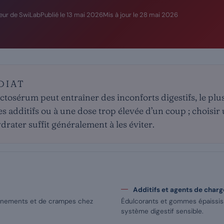
eur de SwiLab
Publié le
13 mai 2026
Mis à jour le
28 mai 2026
DIAT
actosérum peut entraîner des inconforts digestifs, le pl
es additifs ou à une dose trop élevée d’un coup ; choisir 
ydrater suffit généralement à les éviter.
Additifs et agents de charg
llonnements et de crampes chez
Édulcorants et gommes épaississ
système digestif sensible.