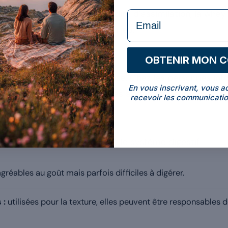
ices musculaires et sa rapidité d’assimilation, la whey
formulaire Email
lusieurs facteurs entrent en jeu.
OBTENIR MON 
ait et contient donc du lactose. Chez les personnes in
En vous inscrivant, vous a
raîner ballonnements, crampes abdominales ou diarrhée
recevoir les communicatio
arge
nent des additifs qui irritent le système digestif :
gréables au goût mais parfois difficiles à digérer.
 :
utilisées pour la texture, elles peuvent être responsables 