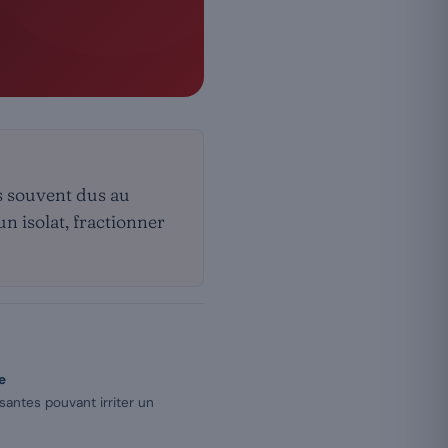
us souvent dus au
un isolat, fractionner
e
antes pouvant irriter un