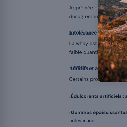
Appréciée pour ses bénéf
désagréments digestifs. P
Intolérance au lactose
La whey est dérivée du l
faible quantité peut ent
Additifs et agents de ch
Certains produits contien
›
Édulcorants artificiels :
a
›
Gommes épaississantes
intestinaux.