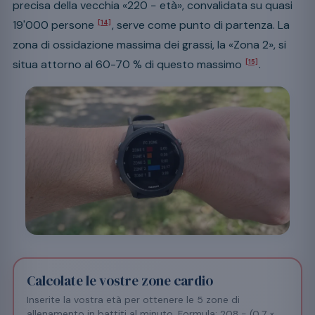
precisa della vecchia «220 − età», convalidata su quasi
19'000 persone
, serve come punto di partenza. La
[14]
zona di ossidazione massima dei grassi, la «Zona 2», si
situa attorno al 60-70 % di questo massimo
.
[15]
Calcolate le vostre zone cardio
Inserite la vostra età per ottenere le 5 zone di
allenamento in battiti al minuto. Formula: 208 − (0,7 ×