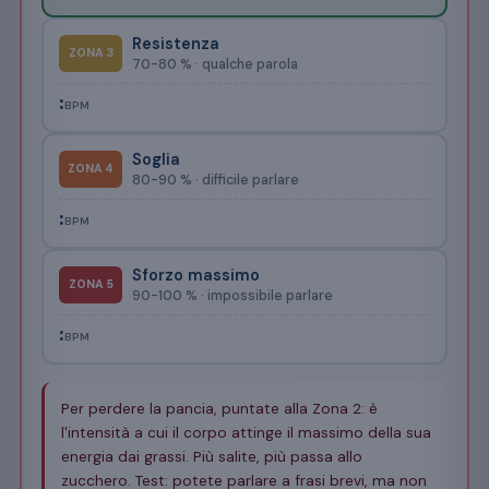
Resistenza
ZONA 3
70-80 % · qualche parola
:
BPM
Soglia
ZONA 4
80-90 % · difficile parlare
:
BPM
Sforzo massimo
ZONA 5
90-100 % · impossibile parlare
:
BPM
Per perdere la pancia, puntate alla Zona 2: è
l'intensità a cui il corpo attinge il massimo della sua
energia dai grassi. Più salite, più passa allo
zucchero. Test: potete parlare a frasi brevi, ma non