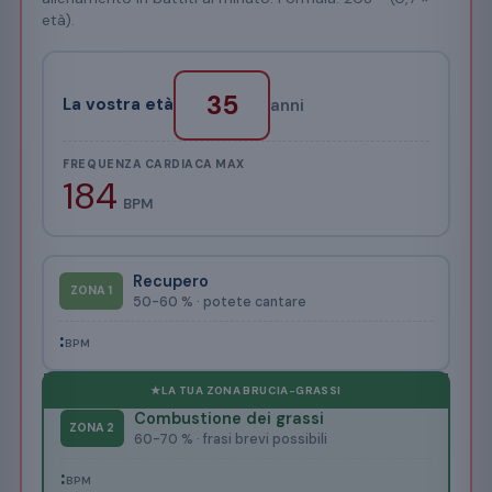
età).
La vostra età
anni
FREQUENZA CARDIACA MAX
184
BPM
Recupero
ZONA 1
50-60 % · potete cantare
:
BPM
Combustione dei grassi
ZONA 2
60-70 % · frasi brevi possibili
:
BPM