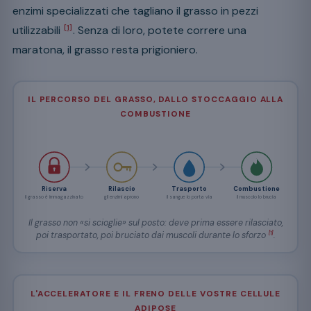
enzimi specializzati che tagliano il grasso in pezzi
utilizzabili
. Senza di loro, potete correre una
[1]
maratona, il grasso resta prigioniero.
IL PERCORSO DEL GRASSO, DALLO STOCCAGGIO ALLA
COMBUSTIONE
Riserva
Rilascio
Trasporto
Combustione
il grasso è immagazzinato
gli enzimi aprono
il sangue lo porta via
il muscolo lo brucia
Il grasso non «si scioglie» sul posto: deve prima essere rilasciato,
poi trasportato, poi bruciato dai muscoli durante lo sforzo
.
[1]
L'ACCELERATORE E IL FRENO DELLE VOSTRE CELLULE
ADIPOSE