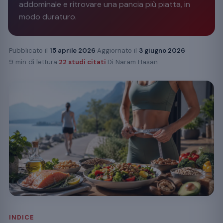
addominale e ritrovare una pancia più piatta, in
modo duraturo.
Pubblicato il
15 aprile 2026
·
Aggiornato il
3 giugno 2026
·
9 min di lettura
·
22 studi citati
·
Di Naram Hasan
INDICE