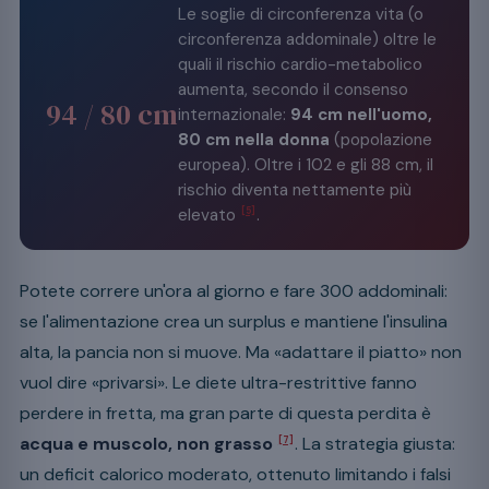
Le soglie di circonferenza vita (o
circonferenza addominale) oltre le
quali il rischio cardio-metabolico
aumenta, secondo il consenso
94 / 80 cm
internazionale:
94 cm nell'uomo,
80 cm nella donna
(popolazione
europea). Oltre i 102 e gli 88 cm, il
rischio diventa nettamente più
elevato
.
[5]
Potete correre un'ora al giorno e fare 300 addominali:
se l'alimentazione crea un surplus e mantiene l'insulina
alta, la pancia non si muove. Ma «adattare il piatto» non
vuol dire «privarsi». Le diete ultra-restrittive fanno
perdere in fretta, ma gran parte di questa perdita è
acqua e muscolo, non grasso
. La strategia giusta:
[7]
un deficit calorico moderato, ottenuto limitando i falsi