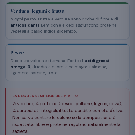
Verdura, legumi e frutta
A ogni pasto. Frutta e verdura sono ricche di fibre e di
antiossidanti
. Lenticchie e ceci aggiungono proteine
vegetali a basso indice glicemico.
Pesce
Due o tre volte a settimana. Fonte di
acidi grassi
omega-3
, di iodio e di proteine magre: salmone,
sgombro, sardine, trota.
LA REGOLA SEMPLICE DEL PIATTO
½ verdure, ¼ proteine (pesce, pollame, legumi, uova),
¼ carboidrati integrali, il tutto condito con olio d'oliva.
Non serve contare le calorie se la composizione è
rispettata: fibre e proteine regolano naturalmente la
sazietà.