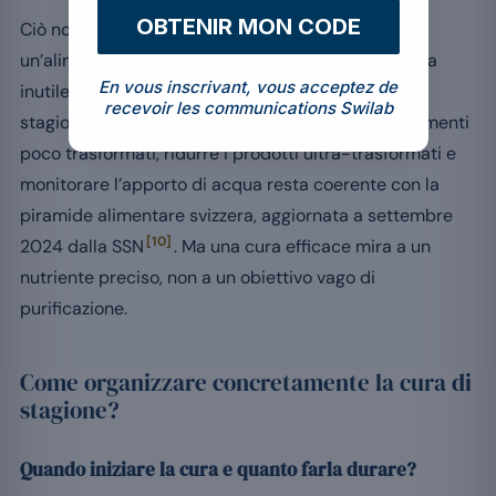
OBTENIR MON CODE
Ciò non significa che una transizione verso
un’alimentazione sana in autunno o in primavera sia
En vous inscrivant, vous acceptez de
inutile. Aumentare la quota di frutta e verdura di
recevoir les communications Swilab
stagione, ricche di antiossidanti, privilegiare gli alimenti
poco trasformati, ridurre i prodotti ultra-trasformati e
monitorare l’apporto di acqua resta coerente con la
piramide alimentare svizzera, aggiornata a settembre
[10]
2024 dalla SSN
. Ma una cura efficace mira a un
nutriente preciso, non a un obiettivo vago di
purificazione.
Come organizzare concretamente la cura di
stagione?
Quando iniziare la cura e quanto farla durare?