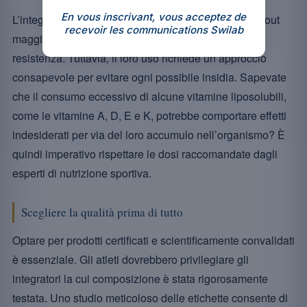
En vous inscrivant, vous acceptez de
L’integrazione dei multivitaminici può costituire un atout
recevoir les communications Swilab
maggiore nella ricerca della prestazione e della
resistenza. Tuttavia, il loro uso richiede un approccio
consapevole per evitare ogni possibile insidia. Sapevate
che il consumo eccessivo di alcune vitamine liposolubili,
come le vitamine A, D, E e K, potrebbe comportare effetti
indesiderati per via del loro accumulo nell’organismo? È
quindi imperativo rispettare le dosi raccomandate dagli
esperti di nutrizione sportiva.
Scegliere la qualità prima di tutto
Optare per prodotti certificati e scientificamente convalidati
è essenziale. Gli atleti dovrebbero privilegiare gli
integratori la cui composizione è stata rigorosamente
testata. Uno studio meticoloso delle etichette consente di