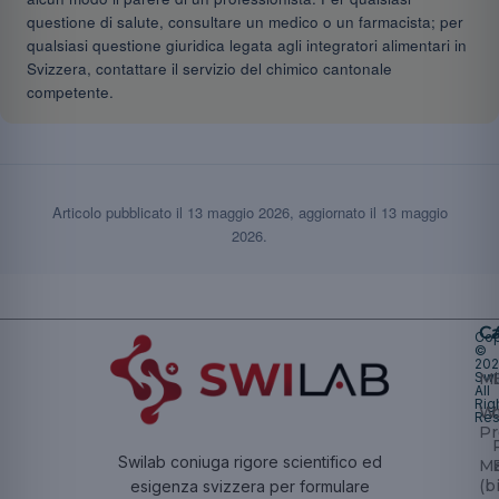
questione di salute, consultare un medico o un farmacista; per
qualsiasi questione giuridica legata agli integratori alimentari in
Svizzera, contattare il servizio del chimico cantonale
competente.
Articolo pubblicato il
13 maggio 2026
, aggiornato il
13 maggio
2026
.
Ca
Cop
©
20
Swi
Mu
All
Rig
W
Res
Pr
Swilab coniuga rigore scientifico ed
Ma
(b
esigenza svizzera per formulare