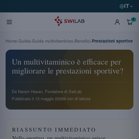
IT
0
Home
Guida
Guida multivitaminico
Benefici
Prestazioni sportive
Un multivitaminico è efficace per
migliorare le prestazioni sportive?
Da Naram Hasan, Fondatore di SwiLab
Pubblicato il
13 maggio 2026
9 min di lettura
RIASSUNTO IMMEDIATO
Nello sportivo, un
multivitaminico
agisce