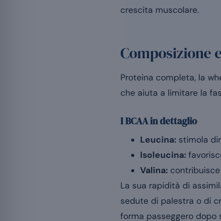
crescita muscolare.
Composizione e 
Proteina completa, la whe
che aiuta a limitare la f
I BCAA in dettaglio
Leucina:
stimola di
Isoleucina:
favorisc
Valina:
contribuisce a
La sua rapidità di assimi
sedute di palestra o di 
forma passeggero dopo sf