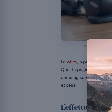
A digestione rapida
La
whey
, o proteina del 
Questa pagina sviluppa u
come agisce sulla ripar
eccessi.
L’effetto della