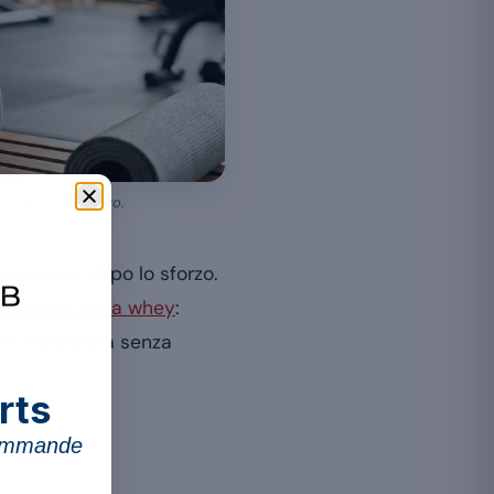
bito dopo lo sforzo.
l recupero dopo lo sforzo.
benefici della whey
:
me impiegarla senza
rts
commande