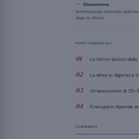
Glutammina
Amminoacido coinvolto nella limi
dopo lo sforzo.
PUNTI ESSENZIALI
Le micro-lesioni dello
La whey si digerisce in
Un’assunzione di 20-30
Il recupero dipende anc
SOMMARIO