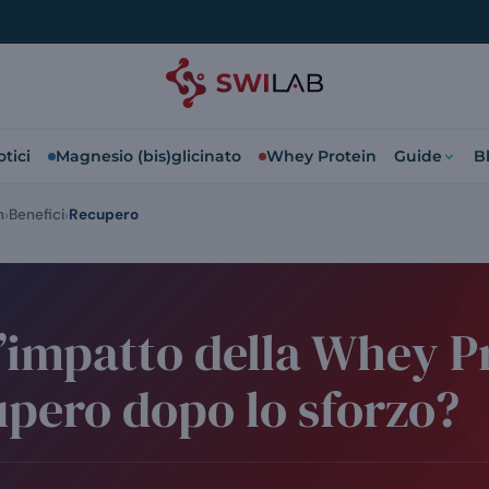
tici
Magnesio (bis)glicinato
Whey Protein
Guide
B
n
Benefici
Recupero
l’impatto della Whey P
upero dopo lo sforzo?