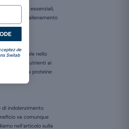
 amminoacidi essenziali,
a ridosso dell’allenamento
[2]
re
.
CODE
cceptez de
 mTOR, centrale nello
ns Swilab
ediata di nutrienti ai
ine rispetto a proteine
e di indolenzimento
beneficio va comunque
amo nell’articolo sulla