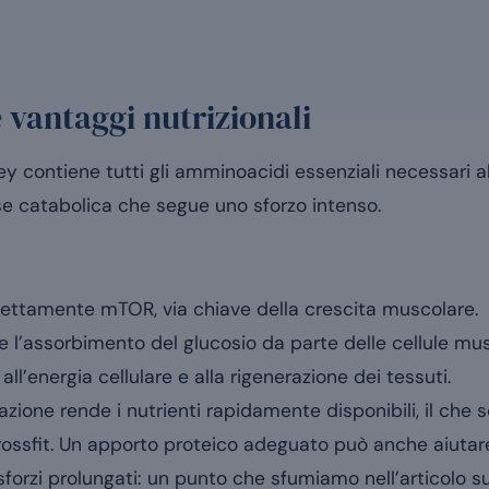
vantaggi nutrizionali
y contiene tutti gli amminoacidi essenziali necessari all
ase catabolica che segue uno sforzo intenso.
rettamente mTOR, via chiave della crescita muscolare.
e l’assorbimento del glucosio da parte delle cellule mus
ll’energia cellulare e alla rigenerazione dei tessuti.
lazione rende i nutrienti rapidamente disponibili, il che 
crossfit. Un apporto proteico adeguato può anche aiutar
orzi prolungati: un punto che sfumiamo nell’articolo s