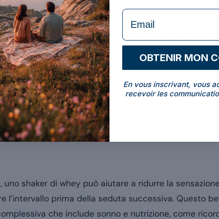
formulaire Email
bre muscolari subiscono micro-lesioni. La whey, ricca di
ne e la sintesi proteica. Fornire una proteina di qualità 
azioni validate per ottimizzare l’adattamento muscola
OBTENIR MON 
En vous inscrivant, vous a
va, i BCAA, leucina, isoleucina, valina, attivano la via
recevoir les communicatio
gestione rapida della whey fornisce una fonte quasi imm
e spiega la sua risposta anabolica superiore a breve term
 uno shaker di whey può aiutare a ridurre la sensazion
e l’intervallo prima della seduta successiva. Questo 
complessiva che include sonno e nutrizione, come ricordi