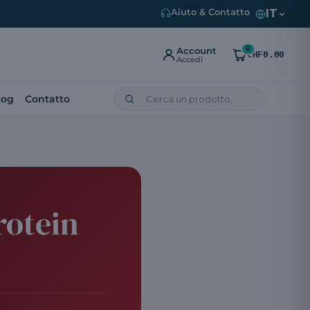
IT
Aiuto & Contatto
0
Account
CHF0.00
Accedi
log
Contatto
rotein