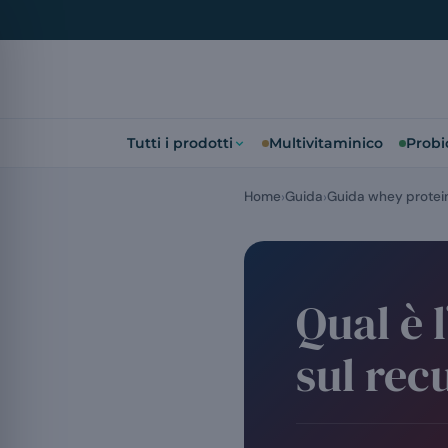
Tutti i prodotti
Multivitaminico
Probio
Home
Guida
Guida whey protei
Qual è 
sul rec