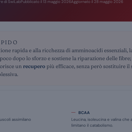
re di SwiLab
Pubblicato il
13 maggio 2026
Aggiornato il
28 maggio 2026
APIDO
tione rapida e alla ricchezza di amminoacidi essenziali, 
 poco dopo lo sforzo e sostiene la riparazione delle fibre
vorisce un
recupero
più efficace, senza però sostituire il
lessiva.
BCAA
uscoli assimilano
Leucina, isoleucina e valina che a
limitano il catabolismo.