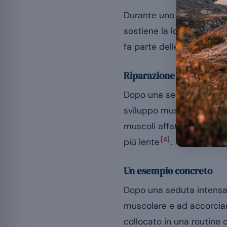
Durante uno sforzo, le fi
sostiene la loro riparazio
fa parte delle raccomand
Riparazione e crescita
Dopo una seduta impegnati
sviluppo muscolare. La di
muscoli affaticati, il ch
[4]
più lente
.
Un esempio concreto
Dopo una seduta intensa,
muscolare e ad accorciar
collocato in una routine 