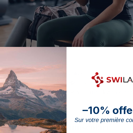
, la whey fornisce ai muscoli gli amminoacidi necessari alla riparazione su
siero del latte, è ampiamente utilizzata per ottimizzare i
no dei benefici presentati nella nostra
panoramica dei 
azione muscolare, cosa dicono le raccomandazioni e co
–10% offe
Sur votre première 
 whey sul recupero muscolare