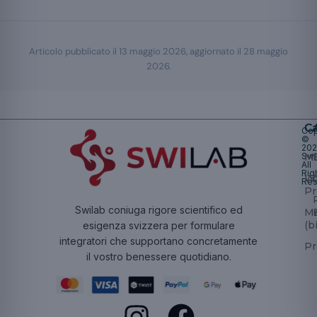
Articolo pubblicato il
13 maggio 2026
, aggiornato il
28 maggio
2026
.
Ca
Cop
©
20
Swi
Mu
All
Rig
W
Res
Pr
Swilab coniuga rigore scientifico ed
Ma
(b
esigenza svizzera per formulare
integratori che supportano concretamente
Pr
il vostro benessere quotidiano.