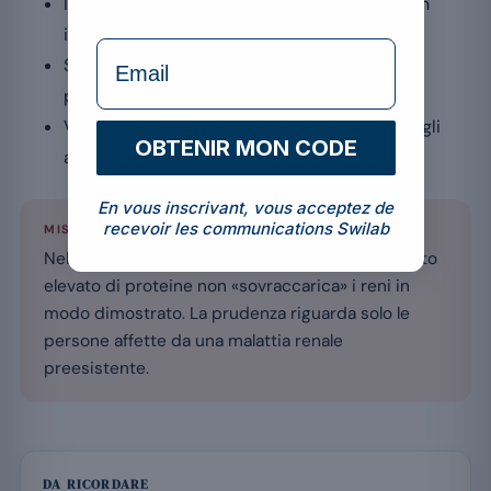
In caso di intolleranza al lattosio, preferisci un
isolato.
formulaire Email
Se assumi farmaci, chiedi il parere di un
professionista.
Verifica l’elenco degli ingredienti per evitare gli
OBTENIR MON CODE
allergeni.
En vous inscrivant, vous acceptez de
recevoir les communications Swilab
MISE AU POINT
Nella persona con buona salute renale, un apporto
elevato di proteine non «sovraccarica» i reni in
modo dimostrato. La prudenza riguarda solo le
persone affette da una malattia renale
preesistente.
DA RICORDARE