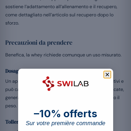
sostiene l’adattamento all’allenamento e il recupero,
come dettagliato nell’articolo sul recupero dopo lo
sforzo.
Precauzioni da prendere
Benefica, la whey richiede comunque un uso misurato.
Dosaggio
Un apporto eccessivo non apporta benefici aggiuntivi e
può causare disturbi digestivi. Rispetta le dosi indicate,
generalmente 20-30 g dopo l’allenamento secondo il
peso.
–10% offerts
Tolleranza e interazioni
Sur votre première commande