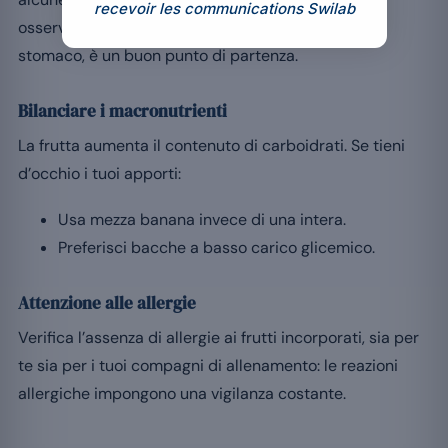
recevoir les communications Swilab
osserva la tua reazione; la banana, delicata per lo
stomaco, è un buon punto di partenza.
Bilanciare i macronutrienti
La frutta aumenta il contenuto di carboidrati. Se tieni
d’occhio i tuoi apporti:
Usa mezza banana invece di una intera.
Preferisci bacche a basso carico glicemico.
Attenzione alle allergie
Verifica l’assenza di allergie ai frutti incorporati, sia per
te sia per i tuoi compagni di allenamento: le reazioni
allergiche impongono una vigilanza costante.