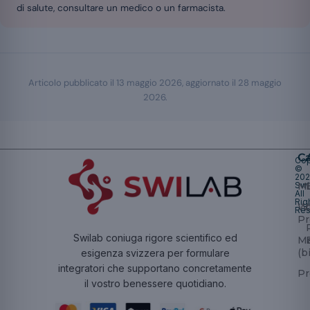
di salute, consultare un medico o un farmacista.
Articolo pubblicato il
13 maggio 2026
, aggiornato il
28 maggio
2026
.
Ca
Cop
©
20
Swi
Mu
All
Rig
W
Res
Pr
Swilab coniuga rigore scientifico ed
Ma
(b
esigenza svizzera per formulare
integratori che supportano concretamente
Pr
il vostro benessere quotidiano.