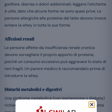
gonfiore, diarrea o dolori addominali; leggere l’etichetta
è utile, dato che alcune forme ne sono quasi prive. Le
persone allergiche alle proteine del latte devono invece
evitare la whey in tutte le sue forme.
Affezioni renali
Le persone affette da insufficienza renale cronica
devono sorvegliare il proprio apporto di proteine,
poiché un consumo eccessivo può aggravare lo stato di
reni fragili. Un parere medico è raccomandato prima di
introdurre la whey.
Disturbi metabolici e digestivi
Una sindrome metabolica (con ipertensione o diabete)
richiede una gestione rigorosa degli apporti: l’aggiunta