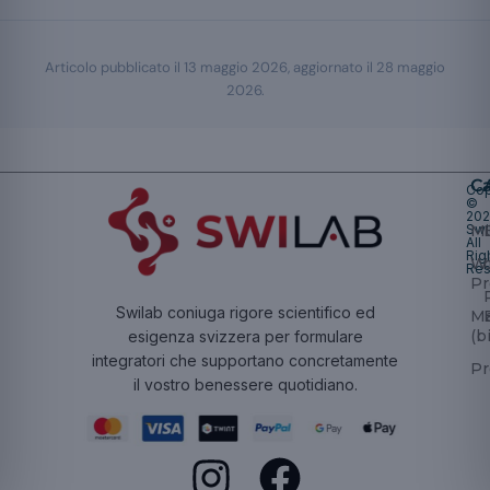
Articolo pubblicato il
13 maggio 2026
, aggiornato il
28 maggio
2026
.
Ca
Cop
©
20
Swi
Mu
All
Rig
W
Res
Pr
Swilab coniuga rigore scientifico ed
Ma
(b
esigenza svizzera per formulare
integratori che supportano concretamente
Pr
il vostro benessere quotidiano.