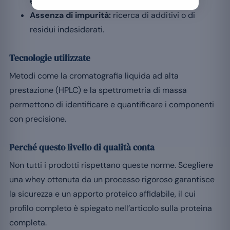
esatta di proteine.
Assenza di impurità:
ricerca di additivi o di
residui indesiderati.
Tecnologie utilizzate
Metodi come la cromatografia liquida ad alta
prestazione (HPLC) e la spettrometria di massa
permettono di identificare e quantificare i componenti
con precisione.
Perché questo livello di qualità conta
Non tutti i prodotti rispettano queste norme. Scegliere
una whey ottenuta da un processo rigoroso garantisce
la sicurezza e un apporto proteico affidabile, il cui
profilo completo è spiegato nell’articolo sulla proteina
completa.