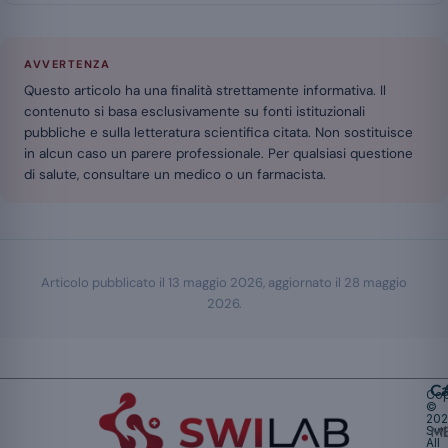
AVVERTENZA
Questo articolo ha una finalità strettamente informativa. Il
contenuto si basa esclusivamente su fonti istituzionali
pubbliche e sulla letteratura scientifica citata. Non sostituisce
in alcun caso un parere professionale. Per qualsiasi questione
di salute, consultare un medico o un farmacista.
Articolo pubblicato il
13 maggio 2026
, aggiornato il
28 maggio
2026
.
Ca
Cop
©
20
Swi
Mu
All