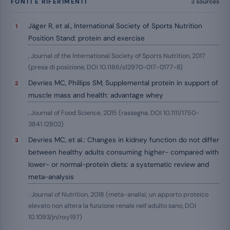
FONTI E RIFERIMENTI
3 sources
Jäger R, et al., International Society of Sports Nutrition
Position Stand: protein and exercise
, Journal of the International Society of Sports Nutrition, 2017
(presa di posizione, DOI 10.1186/s12970-017-0177-8)
Devries MC, Phillips SM, Supplemental protein in support of
muscle mass and health: advantage whey
, Journal of Food Science, 2015 (rassegna, DOI 10.1111/1750-
3841.12802)
Devries MC, et al.: Changes in kidney function do not differ
between healthy adults consuming higher- compared with
lower- or normal-protein diets: a systematic review and
meta-analysis
: Journal of Nutrition, 2018 (meta-analisi; un apporto proteico
elevato non altera la funzione renale nell’adulto sano, DOI
10.1093/jn/nxy197)