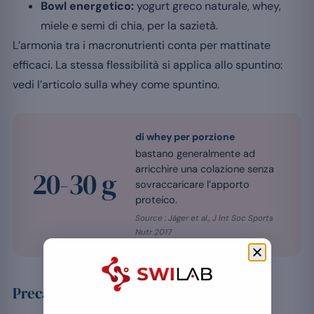
Bowl energetico:
yogurt greco naturale, whey,
miele e semi di chia, per la sazietà.
L’armonia tra i macronutrienti conta per mattinate
efficaci. La stessa flessibilità si applica allo spuntino:
vedi l’articolo sulla whey come spuntino.
di whey per porzione
bastano generalmente ad
arricchire una colazione senza
20-30 g
sovraccaricare l’apporto
proteico.
Source : Jäger et al., J Int Soc Sports
Nutr 2017
Precauzioni da adottare