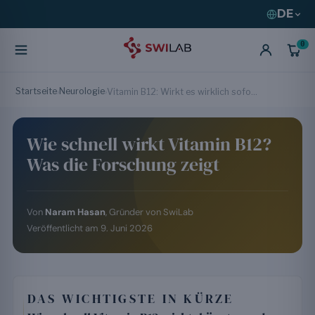
DE
0
Startseite
Neurologie
›
›
Vitamin B12: Wirkt es wirklich sofort ?
Wie schnell wirkt Vitamin B12?
Was die Forschung zeigt
Von
Naram Hasan
, Gründer von SwiLab
Veröffentlicht am
9. Juni 2026
DAS WICHTIGSTE IN KÜRZE