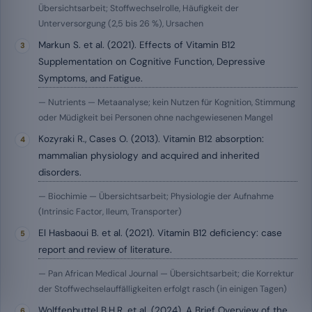
Übersichtsarbeit; Stoffwechselrolle, Häufigkeit der
Unterversorgung (2,5 bis 26 %), Ursachen
Markun S. et al. (2021). Effects of Vitamin B12
Supplementation on Cognitive Function, Depressive
Symptoms, and Fatigue.
— Nutrients — Metaanalyse; kein Nutzen für Kognition, Stimmung
oder Müdigkeit bei Personen ohne nachgewiesenen Mangel
Kozyraki R., Cases O. (2013). Vitamin B12 absorption:
mammalian physiology and acquired and inherited
disorders.
— Biochimie — Übersichtsarbeit; Physiologie der Aufnahme
(Intrinsic Factor, Ileum, Transporter)
El Hasbaoui B. et al. (2021). Vitamin B12 deficiency: case
report and review of literature.
— Pan African Medical Journal — Übersichtsarbeit; die Korrektur
der Stoffwechselauffälligkeiten erfolgt rasch (in einigen Tagen)
Wolffenbuttel B.H.R. et al. (2024). A Brief Overview of the