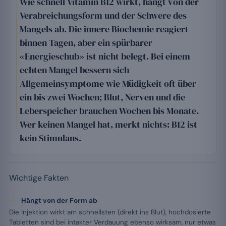
Wie schnell Vitamin B12 wirkt, hängt von der
Verabreichungsform und der Schwere des
Mangels ab. Die innere Biochemie reagiert
binnen Tagen, aber ein spürbarer
«Energieschub» ist nicht belegt. Bei einem
echten Mangel bessern sich
Allgemeinsymptome wie Müdigkeit oft über
ein bis zwei Wochen; Blut, Nerven und die
Leberspeicher brauchen Wochen bis Monate.
Wer keinen Mangel hat, merkt nichts: B12 ist
kein Stimulans.
Wichtige Fakten
Hängt von der Form ab
Die Injektion wirkt am schnellsten (direkt ins Blut), hochdosierte
Tabletten sind bei intakter Verdauung ebenso wirksam, nur etwas