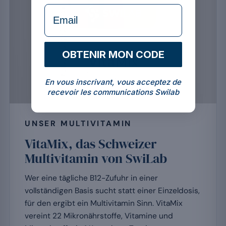
formulaire Email
OBTENIR MON CODE
En vous inscrivant, vous acceptez de
recevoir les communications Swilab
UNSER MULTIVITAMIN
VitaMix, das Schweizer
Multivitamin von SwiLab
Wer eine tägliche B12-Zufuhr in einer
vollständigen Basis sucht statt einer Einzeldosis,
für den ergibt ein Multivitamin Sinn. VitaMix
vereint 22 Mikronährstoffe, Vitamine und