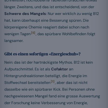
schnellsten, hochdosierte Tabletten brauchen etwas
länger. Zweitens, und das ist entscheidend, von der
Schwere des Mangels
: Nur wer wirklich zu wenig B12
hat, kann überhaupt eine Besserung spüren. Die
körpereigene Chemie reagiert dabei schon nach
[5]
wenigen Tagen
, das spürbare Wohlbefinden folgt
langsamer.
Gibt es einen sofortigen «Energieschub»?
Nein: das ist der hartnäckigste Mythos. B12 ist kein
Aufputschmittel. Es ist als
Cofaktor
an
Hintergrundreaktionen beteiligt, die Energie im
[1]
Stoffwechsel bereitstellen
, aber das ist nicht
dasselbe wie ein spürbarer Kick. Bei Personen ohne
nachgewiesenen Mangel fand eine grosse Auswertung
der Forschung keine Verbesserung von Energie,